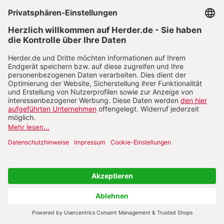
Gesundheit zu achten. Auch der Verzicht kann
dabei sowohl dem Klima als auch der eigenen
Gesundheit helfen. Ärzte empfehlen
beispielsweise, maximal – je nach Körpergröße,
Geschlecht und Aktivität – 300-600g Fleisch pro
28
Woche zu verzehren.
Deutsche essen im
Schnitt mehr als das Doppelte (60 Kg pro Kopf
und Jahr, Vegetarier und Kleinstkinder
miteingerechnet). Eine Umgewöhnung kann
auch bei sogenannten „Super-Foods“ sehr
gewinnbringend für das Klima sein, ohne auf die
vermeintlich exotischen Nährstoffe oder die
Geschmacksrichtung verzichten zu müssen:
Genauso gut wie etwa Quinoa aus Peru ist die
heimische Hirse. Auch Goji-Beeren, Chia-