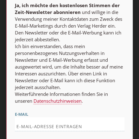
Ja, ich möchte den kostenlosen Stimmen der
Zeit-Newsletter abonnieren
und willige in die
Verwendung meiner Kontaktdaten zum Zweck des
Stimmen der Zeit-Newsletter
E-Mail-Marketings durch den Verlag Herder ein.
Den Newsletter oder die E-Mail-Werbung kann ich
Ja, ich möchte den kostenlosen Stimmen der Zeit-
jederzeit abbestellen.
Newsletter abonnieren
und willige in die Verwendung
Ich bin einverstanden, dass mein
meiner Kontaktdaten zum Zweck des E-Mail-Marketings
personenbezogenes Nutzungsverhalten in
durch den Verlag Herder ein. Den Newsletter oder die E-
Newsletter und E-Mail-Werbung erfasst und
ausgewertet wird, um die Inhalte besser auf meine
Mail-Werbung kann ich jederzeit abbestellen.
Interessen auszurichten. Über einen Link in
Ich bin einverstanden, dass mein personenbezogenes
Newsletter oder E-Mail kann ich diese Funktion
Nutzungsverhalten in Newsletter und E-Mail-Werbung
jederzeit ausschalten.
erfasst und ausgewertet wird, um die Inhalte besser auf
Weiterführende Informationen finden Sie in
meine Interessen auszurichten. Über einen Link in
unseren
Datenschutzhinweisen
.
Newsletter oder E-Mail kann ich diese Funktion jederzeit
ausschalten.
E-MAIL
Weiterführende Informationen finden Sie in unseren
Datenschutzhinweisen
.