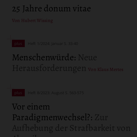
25 Jahre donum vitae
Von Hubert Wissing
plus
Heft 1/2024: Januar
S. 33-40
Menschenwürde
:
Neue
Herausforderungen
Von Klaus Mertes
plus
Heft 8/2023: August
S. 563-575
Vor einem
Paradigmenwechsel?
:
Zur
Aufhebung der Strafbarkeit von