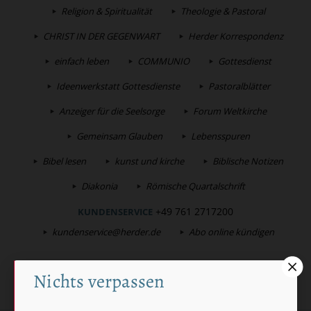
Religion & Spiritualität
Theologie & Pastoral
CHRIST IN DER GEGENWART
Herder Korrespondenz
einfach leben
COMMUNIO
Gottesdienst
Ideenwerkstatt Gottesdienste
Pastoralblätter
Anzeiger für die Seelsorge
Forum Weltkirche
Gemeinsam Glauben
Lebensspuren
Bibel lesen
kunst und kirche
Biblische Notizen
Diakonia
Römische Quartalschrift
+49 761 2717200
KUNDENSERVICE
kundenservice@herder.de
Abo online kündigen
FOLGEN SIE UNS:
Twitter
Nichts verpassen