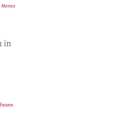
 Mertes
 in
ofmann