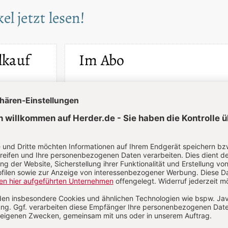
el jetzt lesen!
lkauf
Im Abo
Artikel als
Ihr Plus: Zugriff auch auf alle anderen Artikel im
Abo-Bereich
erfügbar
2 Hefte + 2 Hefte digital 0,00 €
87,00 € für 6 Ausgaben pro Halbjahr +
danach
Digitalzugang
St
inkl. MwSt., zzgl. 7,20 € Versand (D)
Im Abo
Im Digital-Abo
n