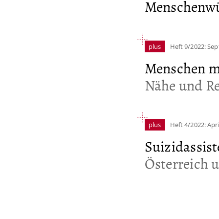
Menschenw
plus
Heft 9/2022: Se
Menschen m
Nähe und R
plus
Heft 4/2022: Apri
Suizidassist
Österreich 