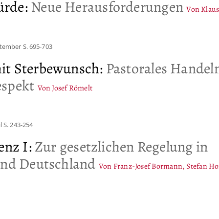
ürde
:
Neue Herausforderungen
Von Klaus
ptember
S. 695-703
it Sterbewunsch
:
Pastorales Handeln
espekt
Von Josef Römelt
l
S. 243-254
enz I
:
Zur gesetzlichen Regelung in
und Deutschland
Von Franz-Josef Bormann, Stefan H