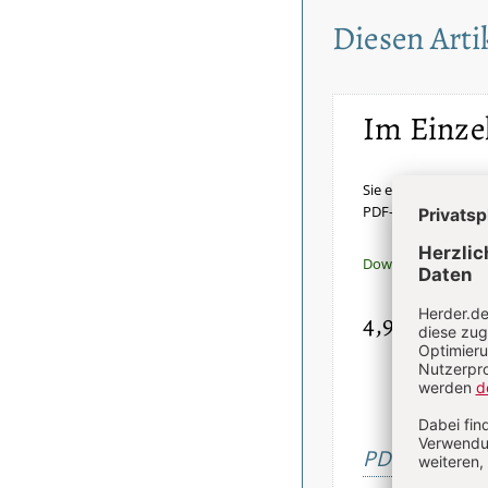
Diesen Artik
Im Einze
Sie erhalten diesen 
PDF-Datei.
Download sofort v
4,90 €
inkl. Mw
PDF bestelle