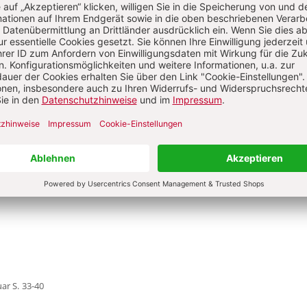
Abo testen
Sie haben ein Abonnement?
Anmelden
peter Schmitt OCarm
uar
S. 33-40