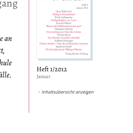
gang
ie an
t,
chule
Heft 1/2012
älle.
:
Januar
Inhaltsübersicht anzeigen