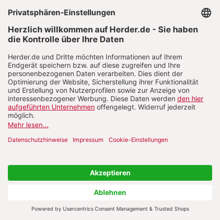
Ephemeriden und eines portugiesischen
Almanachs sage ich manche Eklipse genauer
voraus als sie (die Chinesen)."
Im Januar 1601 erreichte Ricci schließlich sein
heiß ersehntes Ziel: Peking. Doch der
chinesische Kaiser, der unter der
Regierungsdevise Wanli herrschte, lebte sogar
für einen Ming-Kaiser sehr abgeschieden und
eigentlich ganz passiv. Es war daher völlig
ausgeschlossen, vor seinen Thron zu kommen
und ihn von Angesicht zu Angesicht zu sehen. So
blieben nur die Geschenke Riccis, die er für den
Kaiser mitgebracht hatte und die als exotische