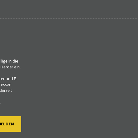
lige in die
Herder ein.
er und E-
eressen
derzeit
.
MELDEN