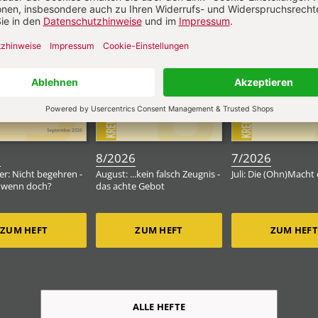
:
:
:
6
8/2026
7/2026
r: Nicht begehren -
August: ...kein falsch Zeugnis -
Juli: Die (Ohn)Macht 
 wenn doch?
das achte Gebot
ZUM HEFT
ZUM HEFT
ZUM HEFT
ALLE HEFTE