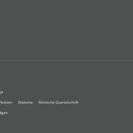
ge
 Notizen
Diakonia
Römische Quartalschrift
digen