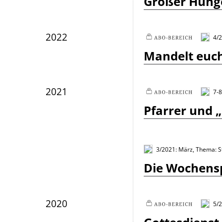
Großer Hung
2022
4/2
Plus
Mandelt euch
2021
7-8
Plus
Pfarrer und 
3/2021: März, Thema: St
Die Wochens
2020
5/
Plus