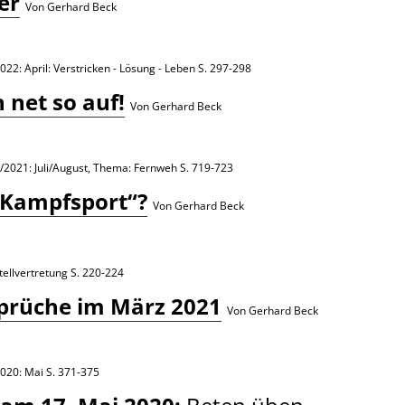
er
Von Gerhard Beck
022: April: Verstricken - Lösung - Leben
S. 297-298
 net so auf!
Von Gerhard Beck
/2021: Juli/August, Thema: Fernweh
S. 719-723
„Kampfsport“?
Von Gerhard Beck
ellvertretung
S. 220-224
prüche im März 2021
Von Gerhard Beck
2020: Mai
S. 371-375