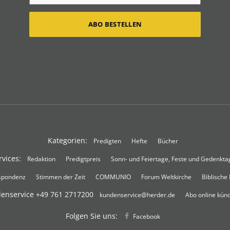
ABO BESTELLEN
Kategorien:
Predigten
Hefte
Bücher
rvices:
Redaktion
Predigtpreis
Sonn- und Feiertage, Feste und Gedenkta
spondenz
Stimmen der Zeit
COMMUNIO
Forum Weltkirche
Biblische
enservice
+49 761 2717200
kundenservice@herder.de
Abo online kün
Folgen Sie uns:
Facebook