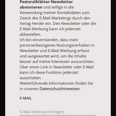
Pastoralblätter-Newsletter
abonnieren
und willige in die
Pastoralblätter-Newsletter
Verwendung meiner Kontaktdaten zum
Zweck des E-Mail-Marketings durch den
Ja, ich möchte den kostenlosen Pastoralblätter-Newsletter
Verlag Herder ein. Den Newsletter oder die
abonnieren
und willige in die Verwendung meiner Kontaktdaten
E-Mail-Werbung kann ich jederzeit
zum Zweck des E-Mail-Marketings durch den Verlag Herder ein.
abbestellen.
Den Newsletter oder die E-Mail-Werbung kann ich jederzeit
Ich bin einverstanden, dass mein
abbestellen.
personenbezogenes Nutzungsverhalten in
Ich bin einverstanden, dass mein personenbezogenes
Nutzungsverhalten in Newsletter und E-Mail-Werbung erfasst
Newsletter und E-Mail-Werbung erfasst
und ausgewertet wird, um die Inhalte besser auf meine
und ausgewertet wird, um die Inhalte
Interessen auszurichten. Über einen Link in Newsletter oder E-
besser auf meine Interessen auszurichten.
Mail kann ich diese Funktion jederzeit ausschalten.
Über einen Link in Newsletter oder E-Mail
Weiterführende Informationen finden Sie in unseren
kann ich diese Funktion jederzeit
Datenschutzhinweisen
.
ausschalten.
Weiterführende Informationen finden Sie
E-MAIL
in unseren
Datenschutzhinweisen
.
E-MAIL
JETZT ANMELDEN