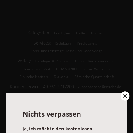
Kategorien:
Predigten
Hefte
Bücher
Services:
Redaktion
Predigtpreis
Sonn- und Feiertage, Feste und Gedenktage
Verlag:
Theologie & Pastoral
Herder Korrespondenz
Stimmen der Zeit
COMMUNIO
Forum Weltkirche
Biblische Notizen
Diakonia
Römische Quartalschrift
Kundenservice
+49 761 2717200
kundenservice@herder.de
Abo online kündigen
Folgen Sie uns:
Facebook
Nichts verpassen
Ja, ich möchte den kostenlosen