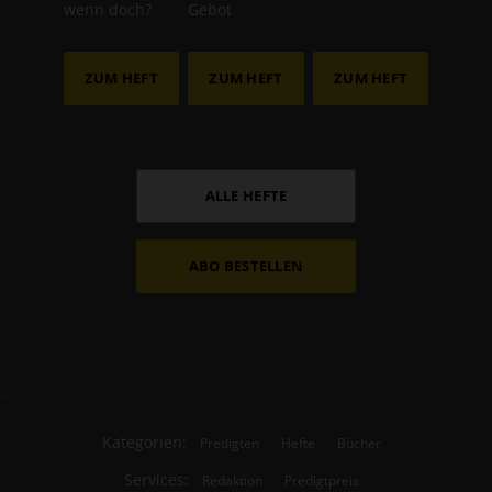
wenn doch?
Gebot
ZUM HEFT
ZUM HEFT
ZUM HEFT
ALLE HEFTE
ABO BESTELLEN
Kategorien:
Predigten
Hefte
Bücher
Services:
Redaktion
Predigtpreis