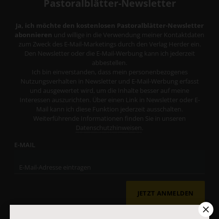
Pastoralblätter-Newsletter
Ja, ich möchte den kostenlosen Pastoralblätter-Newsletter
abonnieren
und willige in die Verwendung meiner Kontaktdaten
zum Zweck des E-Mail-Marketings durch den Verlag Herder ein.
Den Newsletter oder die E-Mail-Werbung kann ich jederzeit
abbestellen.
Ich bin einverstanden, dass mein personenbezogenes
Nutzungsverhalten in Newsletter und E-Mail-Werbung erfasst
und ausgewertet wird, um die Inhalte besser auf meine
Interessen auszurichten. Über einen Link in Newsletter oder E-
Mail kann ich diese Funktion jederzeit ausschalten.
Weiterführende Informationen finden Sie in unseren
Datenschutzhinweisen
.
E-MAIL
JETZT ANMELDEN