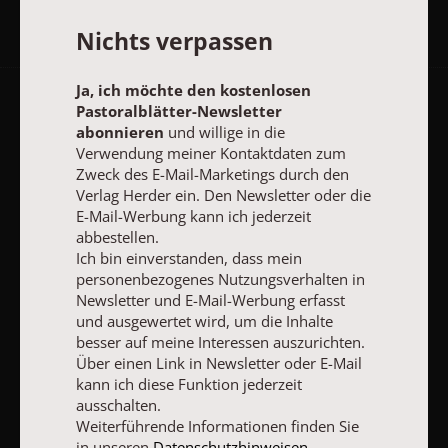
Nichts verpassen
Ja, ich möchte den kostenlosen
Pastoralblätter-Newsletter
AGB und Widerrufsbelehrung
Datenschutz
Barrierefreiheit
abonnieren
und willige in die
Impressum
Verwendung meiner Kontaktdaten zum
Zweck des E-Mail-Marketings durch den
Verlag Herder ein. Den Newsletter oder die
E-Mail-Werbung kann ich jederzeit
Vertrag widerrufen
Abo online kündigen
abbestellen.
Ich bin einverstanden, dass mein
personenbezogenes Nutzungsverhalten in
Newsletter und E-Mail-Werbung erfasst
und ausgewertet wird, um die Inhalte
besser auf meine Interessen auszurichten.
Über einen Link in Newsletter oder E-Mail
kann ich diese Funktion jederzeit
ausschalten.
Weiterführende Informationen finden Sie
in unseren
Datenschutzhinweisen
.