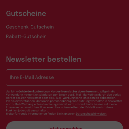
Gutscheine
Geschenk-Gutschein
Rabatt-Gutschein
Newsletter bestellen
E-Mail-Adresse
Ja, ich möchte den kostenlosen Herder-Newsletter abonnieren
und willige in die
Verwendung meiner Kontaktdaten zum Zweck des E-Mail-Marketings durch den Verlag
Herder ein. Den Newsletter oder die E-Mail-Werbung kann ich jederzeit abbestellen.
Ich bin einverstanden, dass mein personenbezogenes Nutzungsverhalten in Newsletter
und E-Mail-Werbung erfasst und ausgewertet wird, um die Inhalte besser auf meine
Interessen auszurichten. Über einen Link in Newsletter oder E-Mail kann ich diese
Funktion jederzeit ausschalten.
Weiterführende Informationen finden Sie in unseren
Datenschutzhinweisen
.