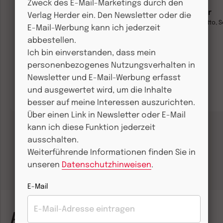
Zweck des E-Mail-Marketings durch den
Freihändig gegen den
StärkenRadar
Verlag Herder ein. Den Newsletter oder die
Wind
Jens Schlangenotto, S
E-Mail-Werbung kann ich jederzeit
Wittmann
Nicole Grün
abbestellen.
Ich bin einverstanden, dass mein
18,00 €
18,00 €
personenbezogenes Nutzungsverhalten in
Klappenbroschur
Newsletter und E-Mail-Werbung erfasst
Klappenbroschur
Erscheint am
19.10.2026, jetzt
Lieferbar in 1-3
und ausgewertet wird, um die Inhalte
vorbestellen
Werktagen
besser auf meine Interessen auszurichten.
Über einen Link in Newsletter oder E-Mail
kann ich diese Funktion jederzeit
ausschalten.
Weiterführende Informationen finden Sie in
unseren
Datenschutzhinweisen
.
E-Mail
Artikel zum Thema