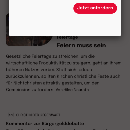
Jetzt anfordern
Herder Korrespondenz
Zur Debatte um die
Streichung gesetzlicher
Feiertage
Feiern muss sein
Gesetzliche Feiertage zu streichen, um die
wirtschaftliche Produktivität zu steigern, geht an ihrem
höheren Nutzen vorbei. Statt sich jedoch
zurückzulehnen, sollten Kirchen christliche Feste auch
für Nichtchristen attraktiv gestalten, um den
Gemeinsinn zu fördern.
Von
Hilde Naurath
CHRIST IN DER GEGENWART
Kommentar zur Bürgergelddebatte