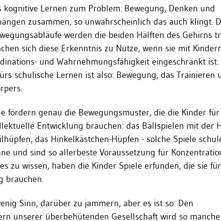
 kognitive Lernen zum Problem. Bewegung, Denken und
hängen zusammen, so unwahrscheinlich das auch klingt. 
egungsabläufe werden die beiden Hälften des Gehirns tra
hen sich diese Erkenntnis zu Nutze, wenn sie mit Kinder
rdinations- und Wahrnehmungsfähigkeit eingeschränkt ist.
ürs schulische Lernen ist also: Bewegung, das Trainieren 
rpers.
le fördern genau die Bewegungsmuster, die die Kinder für
llektuelle Entwicklung brauchen: das Ballspielen mit der 
lhüpfen, das Hinkelkästchen-Hüpfen - solche Spiele schul
nne und sind so allerbeste Voraussetzung für Konzentrati
es zu wissen, haben die Kinder Spiele erfunden, die sie für
g brauchen.
enig Sinn, darüber zu jammern, aber es ist so: Den
ern unserer überbehütenden Gesellschaft wird so manche