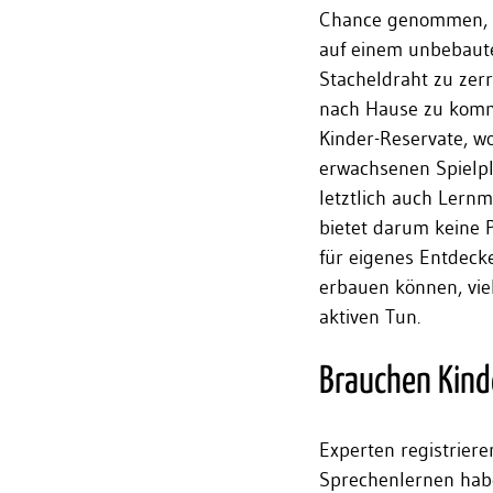
Chance genommen, si
auf einem unbebaute
Stacheldraht zu zer
nach Hause zu komme
Kinder-Reservate, wo
erwachsenen Spielpl
letztlich auch Lernm
bietet darum keine 
für eigenes Entdecke
erbauen können, vie
aktiven Tun.
Brauchen Kinde
Experten registriere
Sprechenlernen habe