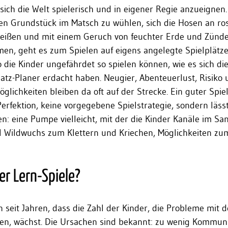
ch die Welt spielerisch und in eigener Regie anzueignen. 
n Grundstück im Matsch zu wühlen, sich die Hosen an ro
reißen und mit einem Geruch von feuchter Erde und Zünde
n, geht es zum Spielen auf eigens angelegte Spielplätze
 die Kinder ungefährdet so spielen können, wie es sich di
atz-Planer erdacht haben. Neugier, Abenteuerlust, Risiko 
öglichkeiten bleiben da oft auf der Strecke. Ein guter Spie
Perfektion, keine vorgegebene Spielstrategie, sondern läs
n: eine Pumpe vielleicht, mit der die Kinder Kanäle im Sa
l Wildwuchs zum Klettern und Kriechen, Möglichkeiten zu
r Lern-Spiele?
n seit Jahren, dass die Zahl der Kinder, die Probleme mit 
n, wächst. Die Ursachen sind bekannt: zu wenig Kommun