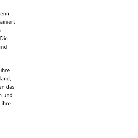
Denn
iniert -
n
 Die
und
 ihre
Hand,
en das
on und
 ihre