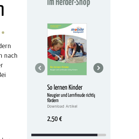
Im Herder-Shop
n
rdern
en nach
er
Bei
So lernen Kinder
-
Neugier und Lernfreude richtig
fördern
Download Artikel
2,50 €