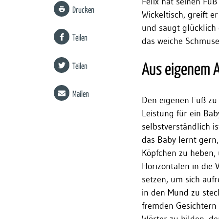
Felix hat seinen Fuß
Drucken
Wickeltisch, greift
und saugt glücklich 
Teilen
das weiche Schmuse-
Aus eigenem A
Teilen
Mailen
Den eigenen Fuß zu 
Leistung für ein Ba
selbstverständlich i
das Baby lernt gern,
Köpfchen zu heben, 
Horizontalen in die 
setzen, um sich auf
in den Mund zu steck
fremden Gesichtern 