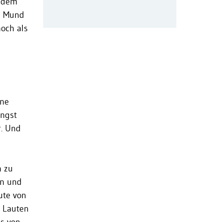
f dem
um Mund
noch als
ine
ängst
r. Und
n zu
en und
ute von
s Lauten