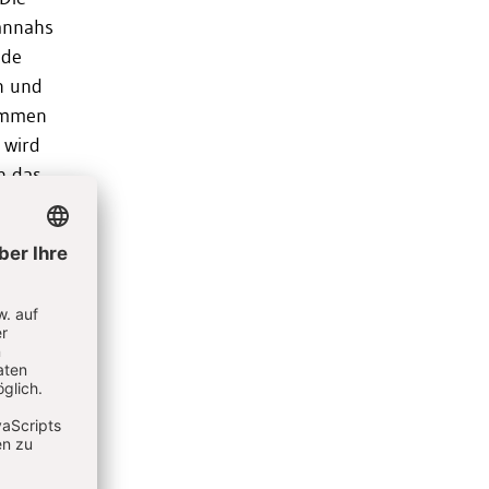
Hannahs
ade
n und
kommen
 wird
n das
ie
nd den
rum