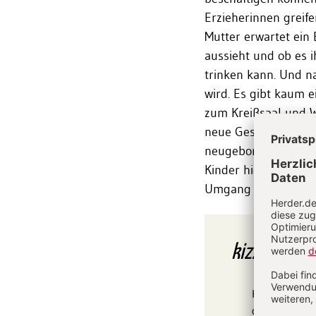
Erzieherinnen greife
Mutter erwartet ein 
aussieht und ob es 
trinken kann. Und n
wird. Es gibt kaum 
zum Kreißsaal und W
neue Geschwisterchen
neugeborenes Kind! I
Kinder hier in spie
Umgang mit einem 
kizz
Tipp
Körperliche 
dafür, dass s