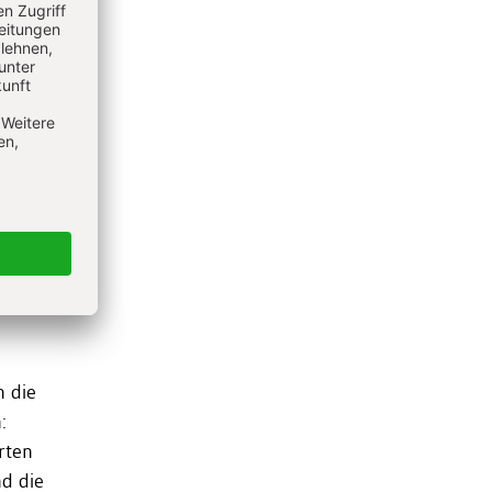
 im
enn
n die
:
rten
d die