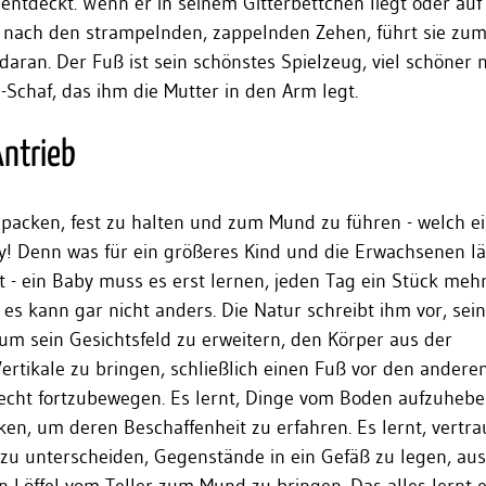
 entdeckt. Wenn er in seinem Gitterbettchen liegt oder au
 er nach den strampelnden, zappelnden Zehen, führt sie z
daran. Der Fuß ist sein schönstes Spielzeug, viel schöner 
Schaf, das ihm die Mutter in den Arm legt.
ntrieb
packen, fest zu halten und zum Mund zu führen - welch e
by! Denn was für ein größeres Kind und die Erwachsenen l
st - ein Baby muss es erst lernen, jeden Tag ein Stück meh
 es kann gar nicht anders. Die Natur schreibt ihm vor, sein
um sein Gesichtsfeld zu erweitern, den Körper aus der
Vertikale zu bringen, schließlich einen Fuß vor den andere
recht fortzubewegen. Es lernt, Dinge vom Boden aufzuheb
en, um deren Beschaffenheit zu erfahren. Es lernt, vertra
zu unterscheiden, Gegenstände in ein Gefäß zu legen, au