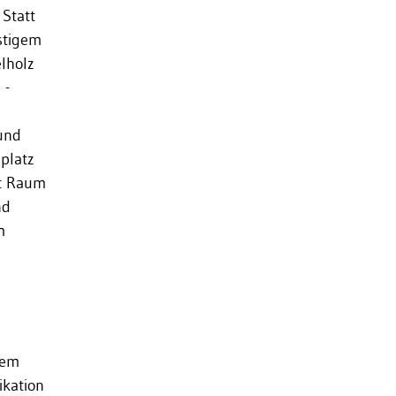
Statt
stigem
lholz
 -
e
und
lplatz
st Raum
nd
m
dem
ikation