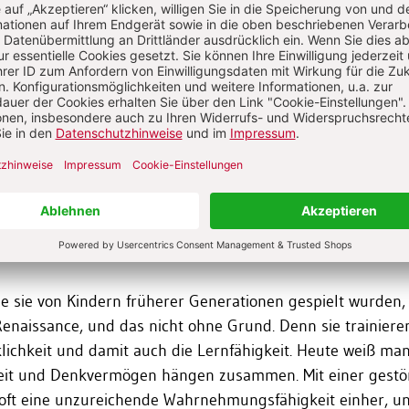
ieren kann.
nicht all zu viel von vorgefertigtem Lernspielzeug, das für Kinder
r angeboten wird. Ein Kind lernt durch seine Umgebung, durch
schauung und mit all seinen Sinnen.
e Fantasie" ist die beste Voraussetzung fürs kognitive Lernen, d
 Geist flexibel.
ht klug
e sie von Kindern früherer Generationen gespielt wurden,
enaissance, und das nicht ohne Grund. Denn sie trainiere
lichkeit und damit auch die Lernfähigkeit. Heute weiß man
keit und Denkvermögen hängen zusammen. Mit einer gestö
oft eine unzureichende Wahrnehmungsfähigkeit einher, un