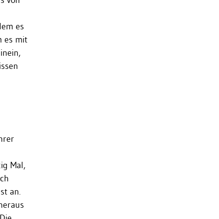
es von
ndem es
m es mit
inein,
issen
hrer
ig Mal,
ach
st an.
 heraus
 Die