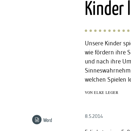
:
Kinder 
Unsere Kinder spi
wie fördern ihre 
und nach ihre Umw
Sinneswahrnehmun
welchen Spielen 
VON
ELKE LEGER
8.5.2014
Word