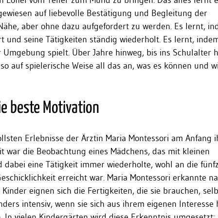
n Löffel vom Teller zum Mund zu bringen. Das alles lernt 
gewiesen auf liebevolle Bestätigung und Begleitung der
Nähe, aber ohne dazu aufgefordert zu werden. Es lernt, i
t und seine Tätigkeiten ständig wiederholt. Es lernt, inde
 Umgebung spielt. Über Jahre hinweg, bis ins Schulalter h
 so auf spielerische Weise all das an, was es können und w
die beste Motivation
llsten Erlebnisse der Ärztin Maria Montessori am Anfang i
t war die Beobachtung eines Mädchens, das mit kleinen
d dabei eine Tätigkeit immer wiederholte, wohl an die fünfz
eschicklichkeit erreicht war. Maria Montessori erkannte n
Kinder eignen sich die Fertigkeiten, die sie brauchen, selb
ders intensiv, wenn sie sich aus ihrem eigenen Interesse
 In vielen Kindergärten wird diese Erkenntnis umgesetzt: