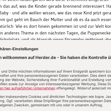
n das auf, was die Kinder gerade brennend interessiert. 
Baby - und alle wollen wissen, wie das neue Kind jetzt ger
ihm gut geht im Bauch der Mutter und ob es da auch esse
atürlich: Wie es dort hinein gekommen ist und zur Welt 
ein anderes Thema in den nächsten Tagen, die Puppenecke
ickelplatz, und als Hannah einen Strampler mitbringt, de
 bald tragen wird, staunen die Freunde: So winzig ist ein
ntensiver als durch jedes Bilderbuch, jeden Film, haben d
lerischer Form Wissen über biologische Zusammenhänge u
Baby gesammelt.
und geistige Entwicklung hängen eng zusammen. Sorgen Sie da
ich Ihr Kind ausreichend bewegen und die Geschicklichkeit seines