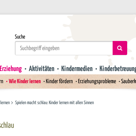
Suche
Erziehung
Aktivitäten
Kindermedien
Kinderbetreuun
rn
Wie Kinder lernen
Kinder fördern
Erziehungsprobleme
Sauberk
 lernen
Spielen macht schlau: Kinder lernen mit allen Sinnen
schlau