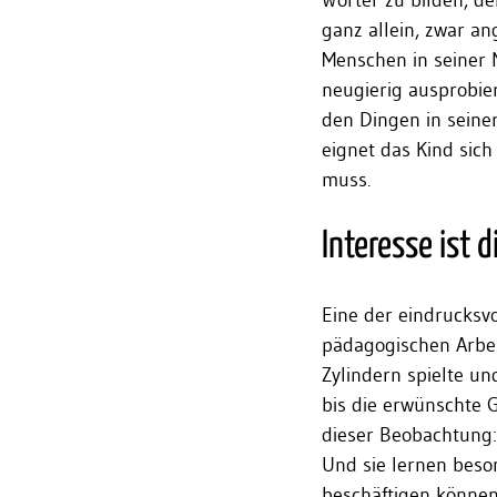
Wörter zu bilden, de
ganz allein, zwar an
Menschen in seiner 
neugierig ausprobier
den Dingen in seiner
eignet das Kind sich
muss.
Interesse ist 
Eine der eindrucksvo
pädagogischen Arbei
Zylindern spielte un
bis die erwünschte G
dieser Beobachtung: 
Und sie lernen beson
beschäftigen können.