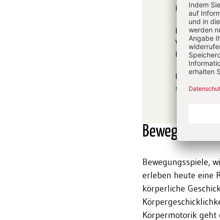
Körpers train
Erwarten Sie 
Vorschulalte
lebendige An
Eine "blühend
sie macht den
Bewegung mac
Bewegungsspiele, wi
erleben heute eine R
körperliche Geschick
Körpergeschicklich
Körpermotorik geht 