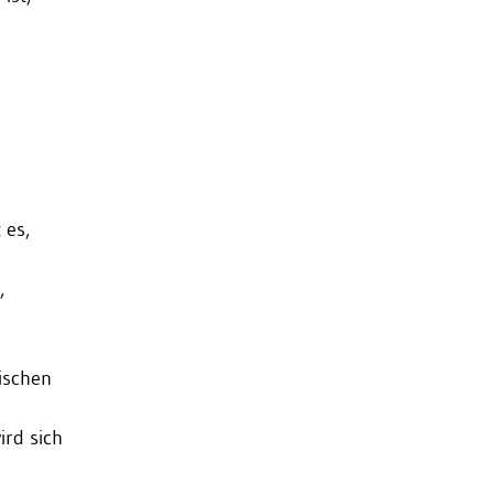
 es,
,
ischen
ird sich