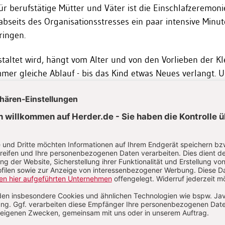
ür berufstätige Mütter und Väter ist die Einschlafzeremonie
 abseits des Organisationsstresses ein paar intensive Minu
ringen.
staltet wird, hängt vom Alter und von den Vorlieben der K
immer gleiche Ablauf - bis das Kind etwas Neues verlangt. 
en wir uns auch nehmen. Zum Beispiel dafür, eine Geschich
hrtes Schlaflied zu singen, den Rücken zu kraulen, sämtl
 Gutenachtgruß zu überbringen, die Monster zu verjagen, 
hen, sich zum Schmusen mit ins Bett zu legen - um nur e
che, unsere Kinder verspüren Wärme und Geborgenheit un
die dunkle Nacht gewappnet. Gibt es diese Grundsicherheit
hmen von der Regel leichter möglich.
nsamen Mahlzeit bis zum Weihnachtsfest
le Gelegenheiten