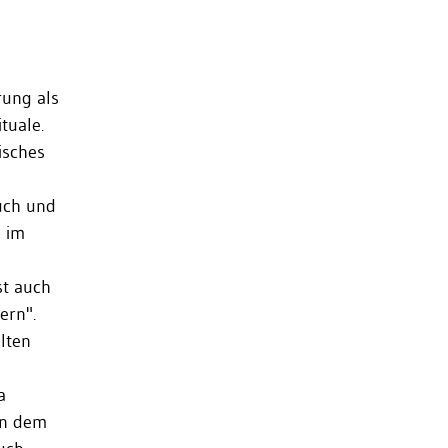
rung als
tuale.
isches
uch und
e im
st auch
ern".
lten
a
in dem