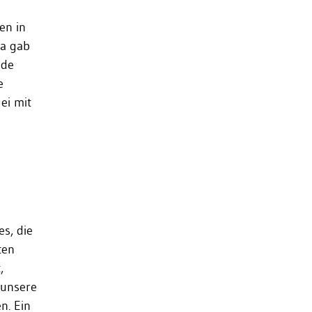
en in
Da gab
nde
e
ei mit
s, die
ten
,
 unsere
n. Ein