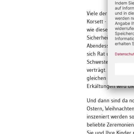
Viele der täglichen 
Korsett - im Gegente
wie dieses. Sie vermi
Sicherheitsbedürfn
Abendessen kann zum
sich Rat und Unters
Schwester, wie man 
verträgt. Oder ein k
gleichen Vers geweck
Erkältungen wird die
Und dann sind da no
Ostern, Weihnachten,
inszeniert werden s
beliebte Zeremonien
Sie und Ihre Kinder