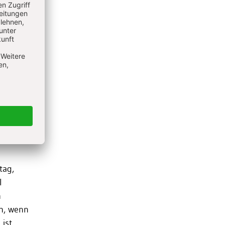
tarres
ln sich
nsamen
t und
ßen
n
bei
tag,
l
h
ch, wenn
ist,