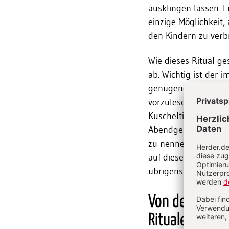
ausklingen lassen. F
einzige Möglichkeit,
den Kindern zu verb
Wie dieses Ritual ge
ab. Wichtig ist der 
genügend Zeit sollt
vorzulesen, ein bewä
Kuscheltieren einen
Abendgebet zu sprec
zu nennen. Hauptsa
auf diese Weise für 
übrigens auch Ausna
Von der gemei
Rituale für al