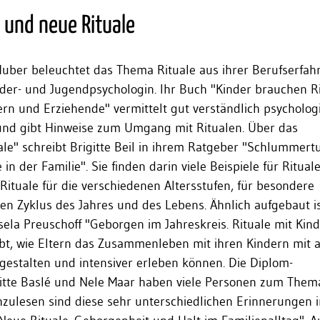
 und neue Rituale
ber beleuchtet das Thema Rituale aus ihrer Berufserfah
der- und Jugendpsychologin. Ihr Buch "Kinder brauchen Ri
tern und Erziehende" vermittelt gut verständlich psycholog
und gibt Hinweise zum Umgang mit Ritualen. Über das
le" schreibt Brigitte Beil in ihrem Ratgeber "Schlummert
 in der Familie". Sie finden darin viele Beispiele für Ritual
: Rituale für die verschiedenen Altersstufen, für besondere
den Zyklus des Jahres und des Lebens. Ähnlich aufgebaut i
ela Preuschoff "Geborgen im Jahreskreis. Rituale mit Kind
ibt, wie Eltern das Zusammenleben mit ihren Kindern mit a
gestalten und intensiver erleben können. Die Diplom-
itte Baslé und Nele Maar haben viele Personen zum Them
chzulesen sind diese sehr unterschiedlichen Erinnerungen 