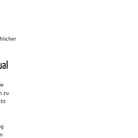
hlicher
ual
ie
n zu
cht
ag
en