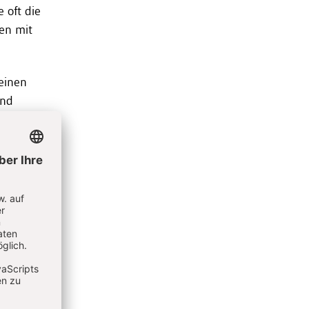
 oft die
ten mit
leinen
Und
te
ichen
ein
iniges
d sind
, sind
 -