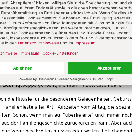
Rituale erfordern überhaupt keinen Aufwand oder gar ein s
il. Sie sind Bestandteil des alltäglichen Lebens und wande
tteln in erster Linie ein Wir-Gefühl, das den Schutz- und
issen gerade der Kinder zu Gute kommt. Nach dem gemei
 Beispiel jeder erzählen, was ihn am Tag beschäftigt ha
tützung holen. Da kommt dann der gute Tipp von der gro
sich am nächsten Tag wieder mit der Kindergartenfreundi
leiner Langschläfer besteht darauf, jeden Morgen mit dem
t zu werden, andernfalls werde er nicht aufstehen. Oder 
 Lieblingssuppe gekocht, die man im Bett essen darf.
ch die Rituale für die besonderen Gelegenheiten: Geburts
 Familienfeste aller Art - Auszeiten vom Alltag, die speziel
ollten. Schön, wenn man auf "überlieferte" und immer noc
 aus der Familiengeschichte zurückgreifen kann. Aber au
 neue Wege beschreiten müssen oder wollen: Entscheidend 