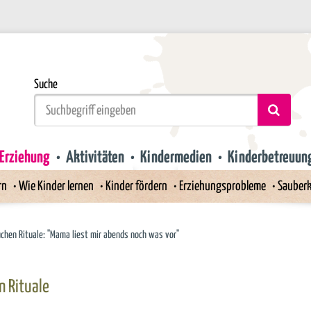
Suche
Erziehung
Aktivitäten
Kindermedien
Kinderbetreuun
rn
Wie Kinder lernen
Kinder fördern
Erziehungsprobleme
Sauberk
uchen Rituale: "Mama liest mir abends noch was vor"
n Rituale