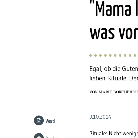
:
"Mama l
was vor
Egal, ob die Gute
lieben Rituale. De
VON
MARIT BORCHERDI
9.10.2014
Word
Rituale: Nicht weni