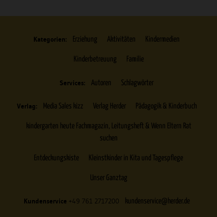
Kategorien:
Erziehung
Aktivitäten
Kindermedien
Kinderbetreuung
Familie
Services:
Autoren
Schlagwörter
Verlag:
Media Sales kizz
Verlag Herder
Pädagogik & Kinderbuch
kindergarten heute Fachmagazin, Leitungsheft & Wenn Eltern Rat
suchen
Entdeckungskiste
Kleinstkinder in Kita und Tagespflege
Unser Ganztag
Kundenservice
+49 761 2717200
kundenservice@herder.de