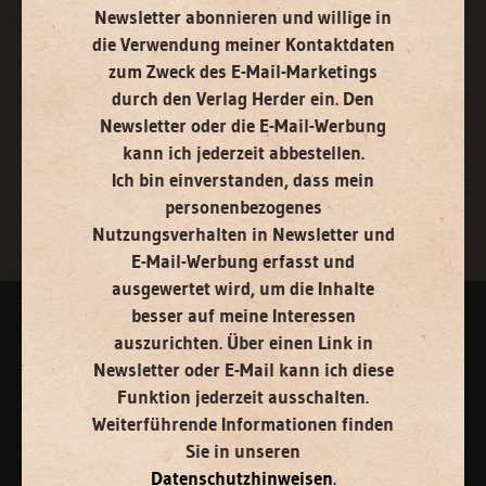
Newsletter abonnieren
und willige in
E-Mail
die Verwendung meiner Kontaktdaten
zum Zweck des E-Mail-Marketings
durch den Verlag Herder ein. Den
Newsletter oder die E-Mail-Werbung
kann ich jederzeit abbestellen.
Jetzt anmelden
Ich bin einverstanden, dass mein
personenbezogenes
Nutzungsverhalten in Newsletter und
E-Mail-Werbung erfasst und
ausgewertet wird, um die Inhalte
besser auf meine Interessen
AGB und Widerrufsbelehrung
Datenschutz
Barrierefreiheit
auszurichten. Über einen Link in
Newsletter oder E-Mail kann ich diese
Impressum
Funktion jederzeit ausschalten.
Weiterführende Informationen finden
Sie in unseren
Vertrag widerrufen
Abo online kündigen
Datenschutzhinweisen
.