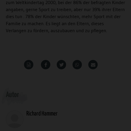
zum Weltkindertag 2000, bei der 86% der befragten Kinder
angaben, gerne Sport zu treiben, aber nur 39% ihrer Eltern
dies tun . 78% der Kinder wünschten, mehr Sport mit der
Familie zu machen. Es liegt an den Eltern, dieses
Verlangen zu fördern, auszubauen und zu pflegen.
Word
Teilen
Teilen
Whatsapp
Mailen
Überschrift
Autor
Artikel-
Infos
Richard Hammer