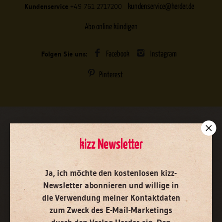
Kundenservice
+49 761 2717200
kundenservice@herder.de
Abo online kündigen
Folgen Sie uns:
Facebook
Instagram
Pinterest
kizz Newsletter
kizz Newsletter
Ja, ich möchte den kostenlosen kizz-Newsletter abonnieren
und
Ja, ich möchte den kostenlosen kizz-
willige in die Verwendung meiner Kontaktdaten zum Zweck des
Newsletter abonnieren
und willige in
E-Mail-Marketings durch den Verlag Herder ein. Den Newsletter
oder die E-Mail-Werbung kann ich jederzeit abbestellen.
die Verwendung meiner Kontaktdaten
Ich bin einverstanden, dass mein personenbezogenes
zum Zweck des E-Mail-Marketings
Nutzungsverhalten in Newsletter und E-Mail-Werbung erfasst