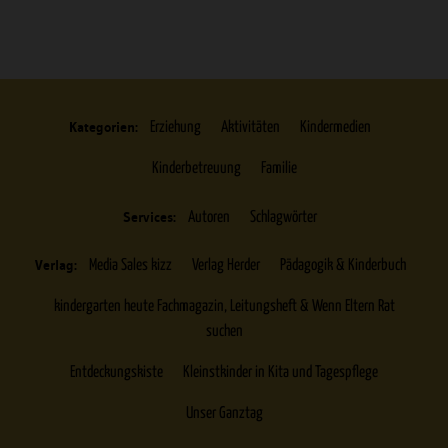
Kategorien:
Erziehung
Aktivitäten
Kindermedien
Kinderbetreuung
Familie
Services:
Autoren
Schlagwörter
Verlag:
Media Sales kizz
Verlag Herder
Pädagogik & Kinderbuch
kindergarten heute Fachmagazin, Leitungsheft & Wenn Eltern Rat
suchen
Entdeckungskiste
Kleinstkinder in Kita und Tagespflege
Unser Ganztag