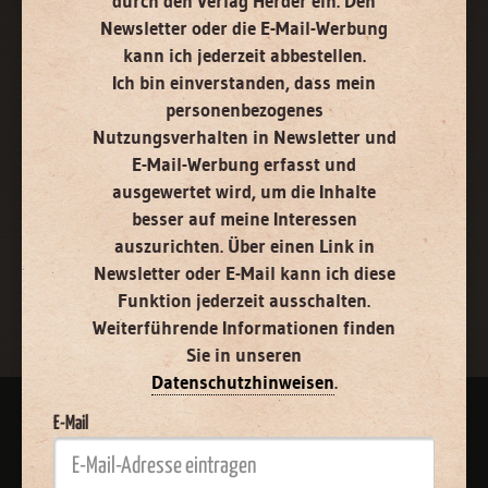
durch den Verlag Herder ein. Den
und ausgewertet wird, um die Inhalte besser auf meine
Newsletter oder die E-Mail-Werbung
Interessen auszurichten. Über einen Link in Newsletter oder E-
Mail kann ich diese Funktion jederzeit ausschalten.
kann ich jederzeit abbestellen.
Weiterführende Informationen finden Sie in unseren
Ich bin einverstanden, dass mein
Datenschutzhinweisen
.
personenbezogenes
E-Mail
Nutzungsverhalten in Newsletter und
E-Mail-Werbung erfasst und
ausgewertet wird, um die Inhalte
besser auf meine Interessen
auszurichten. Über einen Link in
Jetzt anmelden
Newsletter oder E-Mail kann ich diese
Funktion jederzeit ausschalten.
Weiterführende Informationen finden
Sie in unseren
Datenschutzhinweisen
.
E-Mail
AGB und Widerrufsbelehrung
Datenschutz
Barrierefreiheit
Impressum