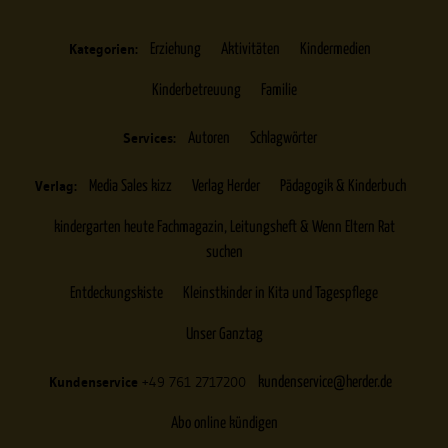
Kategorien:
Erziehung
Aktivitäten
Kindermedien
Kinderbetreuung
Familie
Services:
Autoren
Schlagwörter
Verlag:
Media Sales kizz
Verlag Herder
Pädagogik & Kinderbuch
kindergarten heute Fachmagazin, Leitungsheft & Wenn Eltern Rat
suchen
Entdeckungskiste
Kleinstkinder in Kita und Tagespflege
Unser Ganztag
Kundenservice
+49 761 2717200
kundenservice@herder.de
Abo online kündigen