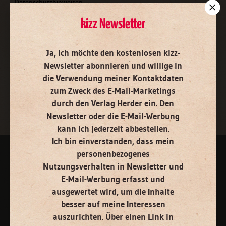
Datenschutzhinweisen
.
E-Mail
kizz Newsletter
Ja, ich möchte den kostenlosen kizz-
Newsletter abonnieren
und willige in
Jetzt anmelden
die Verwendung meiner Kontaktdaten
zum Zweck des E-Mail-Marketings
durch den Verlag Herder ein. Den
Newsletter oder die E-Mail-Werbung
kann ich jederzeit abbestellen.
Ich bin einverstanden, dass mein
personenbezogenes
AGB und Widerrufsbelehrung
Datenschutz
Barrierefreiheit
Nutzungsverhalten in Newsletter und
E-Mail-Werbung erfasst und
Impressum
ausgewertet wird, um die Inhalte
besser auf meine Interessen
auszurichten. Über einen Link in
Vertrag widerrufen
Abo online kündigen