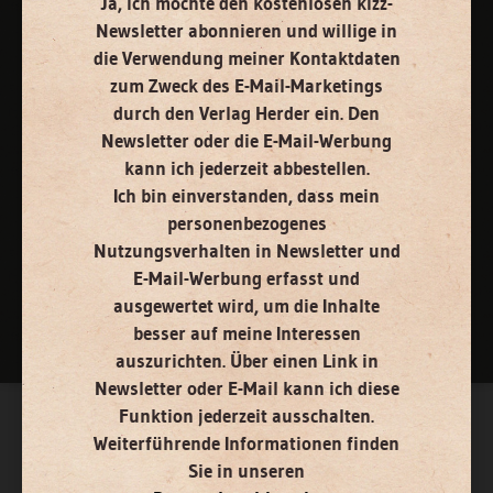
Ja, ich möchte den kostenlosen kizz-
Vertrag widerrufen
Abo online kündigen
Newsletter abonnieren
und willige in
die Verwendung meiner Kontaktdaten
zum Zweck des E-Mail-Marketings
durch den Verlag Herder ein. Den
Newsletter oder die E-Mail-Werbung
kann ich jederzeit abbestellen.
Ich bin einverstanden, dass mein
personenbezogenes
Nutzungsverhalten in Newsletter und
E-Mail-Werbung erfasst und
Nach oben
ausgewertet wird, um die Inhalte
besser auf meine Interessen
auszurichten. Über einen Link in
Newsletter oder E-Mail kann ich diese
Funktion jederzeit ausschalten.
Weiterführende Informationen finden
Sie in unseren