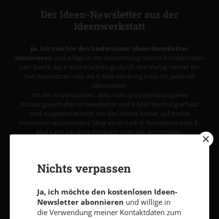
Der Ideen-Newsletter aus der
Ideenwerkstatt
Ja, ich möchte den kostenlosen Ideen-Newsletter
abonnieren
und willige in die Verwendung meiner Kontaktdaten
zum Zweck des E-Mail-Marketings durch den Verlag Herder ein.
Den Newsletter oder die E-Mail-Werbung kann ich jederzeit
abbestellen.
Ich bin einverstanden, dass mein personenbezogenes
Nutzungsverhalten in Newsletter und E-Mail-Werbung erfasst
und ausgewertet wird, um die Inhalte besser auf meine
Interessen auszurichten. Über einen Link in Newsletter oder E-
Mail kann ich diese Funktion jederzeit ausschalten.
Weiterführende Informationen finden Sie in unseren
Datenschutzhinweisen
.
Nichts verpassen
E-MAIL
Ja, ich möchte den kostenlosen Ideen-
Newsletter abonnieren
und willige in
die Verwendung meiner Kontaktdaten zum
Jetzt anmelden