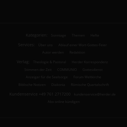
Kategorien:
Sonntage
Themen
Hefte
Services:
Über uns
Ablauf einer Wort-Gottes-Feier
Autor werden
Redaktion
Verlag:
Theologie & Pastoral
Herder Korrespondenz
Stimmen der Zeit
COMMUNIO
Gottesdienst
Anzeiger für die Seelsorge
Forum Weltkirche
Biblische Notizen
Diakonia
Römische Quartalschrift
Kundenservice
+49 761 2717200
kundenservice@herder.de
Abo online kündigen