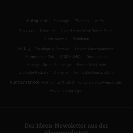
Kategorien:
Sonntage
Themen
Hefte
Services:
Über uns
Ablauf einer Wort-Gottes-Feier
Autor werden
Redaktion
Verlag:
Theologie & Pastoral
Herder Korrespondenz
Stimmen der Zeit
COMMUNIO
Gottesdienst
Anzeiger für die Seelsorge
Forum Weltkirche
Biblische Notizen
Diakonia
Römische Quartalschrift
Kundenservice
+49 761 2717200
kundenservice@herder.de
Abo online kündigen
Der Ideen-Newsletter aus der
Ideenwerkstatt