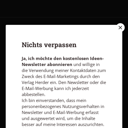
AGB und Widerrufsbelehrung
Datenschutz
Barrierefreiheit
Impressum
Nichts verpassen
Ja, ich möchte den kostenlosen Ideen-
Vertrag widerrufen
Abo online kündigen
Newsletter abonnieren
und willige in
die Verwendung meiner Kontaktdaten zum
Zweck des E-Mail-Marketings durch den
Verlag Herder ein. Den Newsletter oder die
E-Mail-Werbung kann ich jederzeit
abbestellen.
Ich bin einverstanden, dass mein
personenbezogenes Nutzungsverhalten in
Newsletter und E-Mail-Werbung erfasst
und ausgewertet wird, um die Inhalte
besser auf meine Interessen auszurichten.