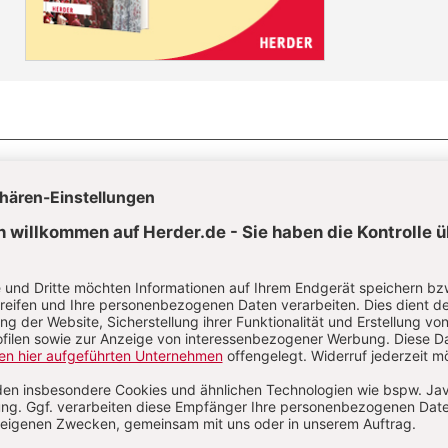
Die Herder
Korrespondenz im Abo
Die Herder Korrespondenz berichtet über
aktuelle Themen aus Kirche, Theologie
und Religion sowie ihrem jeweiligen
gesellschaftlichen und kulturellen
Umfeld.