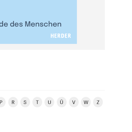
P
R
S
T
U
Ü
V
W
Z