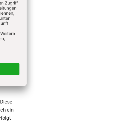
 Diese
ich ein
folgt