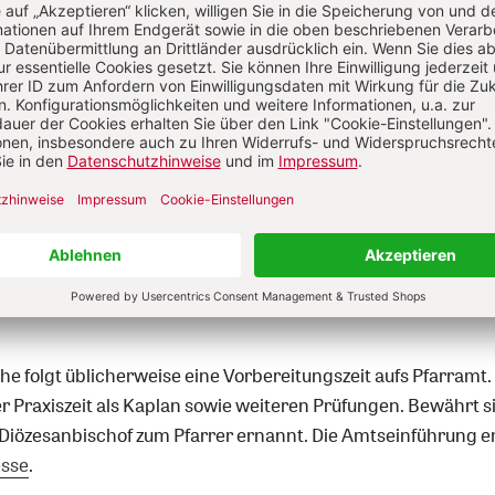
Zum Kennenlernen: 2 Ausgaben gratis
Jetzt gratis testen
in Priester zum Pfarrer?
e folgt üblicherweise eine Vorbereitungszeit aufs Pfarramt.
er Praxiszeit als Kaplan sowie weiteren Prüfungen. Bewährt s
m Diözesanbischof zum Pfarrer ernannt. Die Amtseinführung er
esse
.