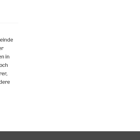
meinde
er
en in
noch
rer,
ndere