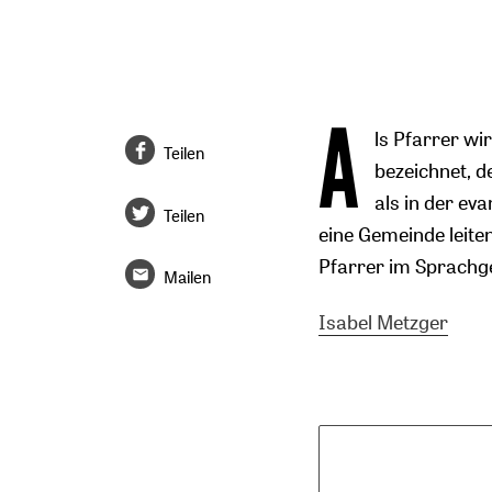
A
ls Pfarrer wi
Teilen
bezeichnet, d
als in der eva
Teilen
eine Gemeinde leite
Pfarrer im Sprachge
Mailen
Isabel Metzger