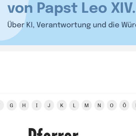
F
G
H
I
J
K
L
M
N
O
Ö