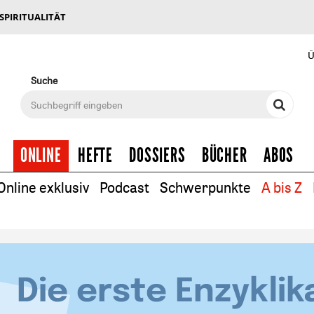
 SPIRITUALITÄT
Ü
Suche
ONLINE
HEFTE
DOSSIERS
BÜCHER
ABOS
Online exklusiv
Podcast
Schwerpunkte
A bis Z