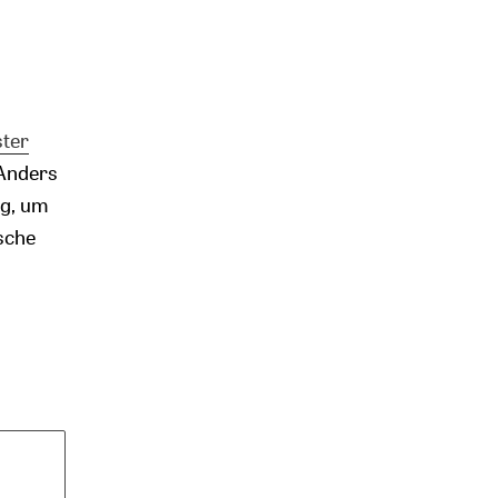
ster
 Anders
ng, um
sche