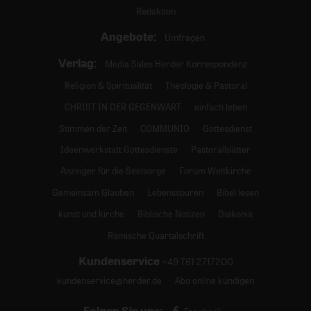
Redaktion
Angebote:
Umfragen
Verlag:
Media Sales Herder Korrespondenz
Religion & Spiritualität
Theologie & Pastoral
CHRIST IN DER GEGENWART
einfach leben
Stimmen der Zeit
COMMUNIO
Gottesdienst
Ideenwerkstatt Gottesdienste
Pastoralblätter
Anzeiger für die Seelsorge
Forum Weltkirche
Gemeinsam Glauben
Lebensspuren
Bibel lesen
kunst und kirche
Biblische Notizen
Diakonia
Römische Quartalschrift
Kundenservice
+49 761 2717200
kundenservice@herder.de
Abo online kündigen
Folgen Sie uns: