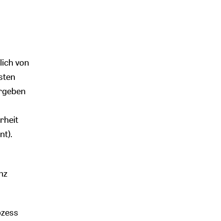
lich von
sten
ergeben
rheit
nt).
nz
ozess