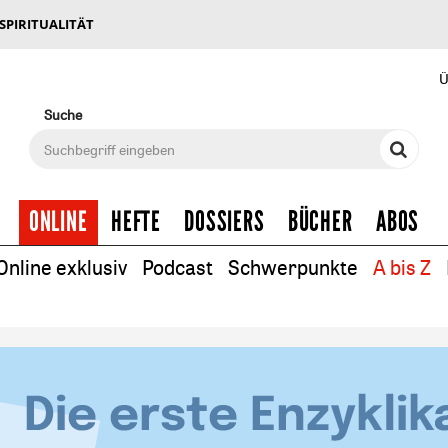
 SPIRITUALITÄT
Ü
Suche
ONLINE
HEFTE
DOSSIERS
BÜCHER
ABOS
Online exklusiv
Podcast
Schwerpunkte
A bis Z