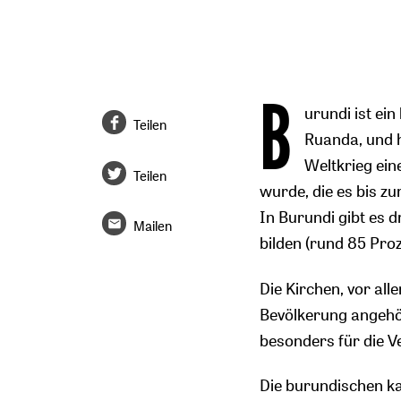
B
urundi ist ei
Teilen
Ruanda, und h
Weltkrieg ein
Teilen
wurde, die es bis z
In Burundi gibt es 
Mailen
bilden (rund 85 Proz
Die Kirchen, vor all
Bevölkerung angehö
besonders für die V
Die burundischen k