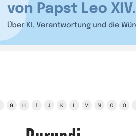
F
G
H
I
J
K
L
M
N
O
Ö