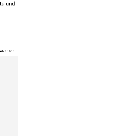
utu und
.