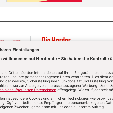
Die Herder
Korrespondenz im Abo
Die Herder Korrespondenz berichtet über
aktuelle Themen aus Kirche, Theologie
und Religion sowie ihrem jeweiligen
gesellschaftlichen und kulturellen
Umfeld.
Zum Kennenlernen: 2 Ausgaben gratis