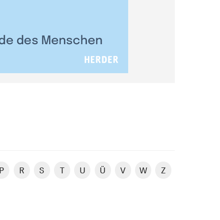
P
R
S
T
U
Ü
V
W
Z