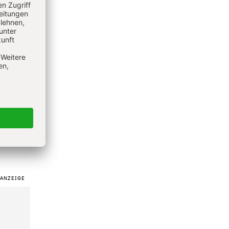
ei sein!
e
ten der
n der
le