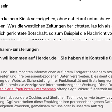
sein.
n keinem Kiosk vorbeigehen, ohne dabei auf unfassbare
n. Was die westlichen Zeitungen berichteten, las ich als 
ch gerichtete Botschaft, so zum Beispiel die Nachricht v
cknick
, bei dem 700 Ostdeutsche „in die Freiheit spazierte
verlangten dringend nach einem Entschluss. Bei einer F
n innerer Kampf; ich wurde zunehmend stiller. Meine Beg
Einsilbigkeit mit Unbehagen. Plötzlich hatte sich für mich e
tand vor der einmaligen Gelegenheit,
entschlossen durch s
einen verzweifelten Widerstand aufzugeben und nach e
 zu suchen. Eine existenzielle Entscheidung zwischen Pfl
ssuche.
Ein Sprung ins Ungewisse
– so oder so!
e Schiff damals nicht verlassen habe? Ich glaube, weil 