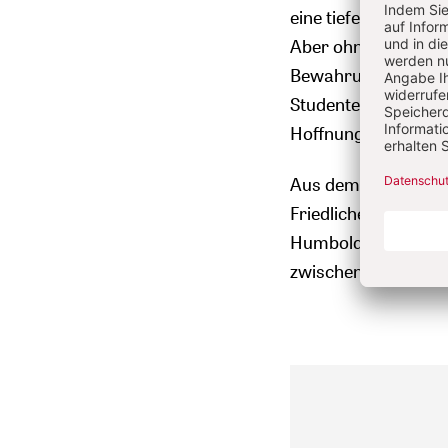
eine tiefe Zuversich
Aber ohne die „
Ökum
Bewahrung der Schö
Studentengemeinde 
Hoffnung einzutrete
Aus dem Sprung ins
Friedlichen Revolut
Humboldt-Universitä
zwischen Ost und W