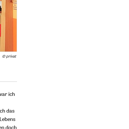
© privat
war ich
ich das
 Lebens
ien doch