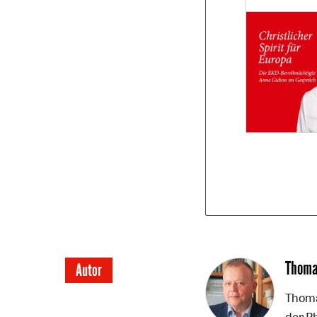
Thoma
Autor
Thoma
der Ph