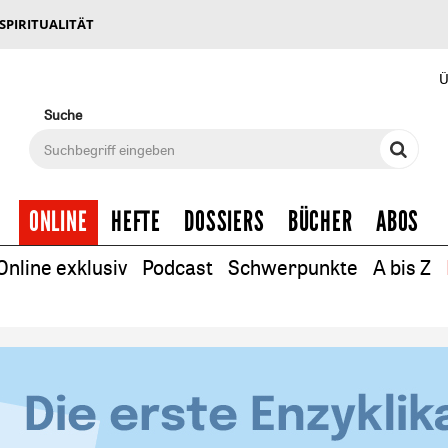
 SPIRITUALITÄT
Ü
Suche
ONLINE
HEFTE
DOSSIERS
BÜCHER
ABOS
Online exklusiv
Podcast
Schwerpunkte
A bis Z