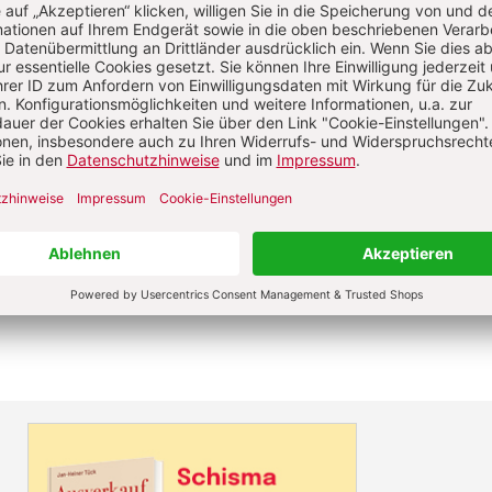
t lebendig war:
Es kann sich alles ändern, und du willst dab
enische Versammlung
für Gerechtigkeit, Frieden und
pfung“ und meine neue Aufgabe in der (Ost-)Berliner
hätte ich kaum einen Ausgangspunkt gefunden, für dies
n.
 Ungewisse ergab sich etwas ganz Neues: Das Mit-Gestal
ion, die Wiederbelebung der
Romano-Guardini-Tradition
a
t und insgesamt 15 Jahre Bildungsarbeit an der Nahtstel
est.