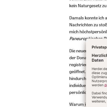
kein Naturgesetz zu 
Damals konnte ich a
Nachrichten zu stoße
mich höchstpersönli
Paneuropäischen Pi
Die neuen Umstände 
der Donau begann ei
registrierten diese 
geöffnet. Und ich s
hindurchzugehen, m
individuellen Ausweg
persönlicher Glück
Warum ich das marod