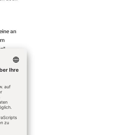
eine an
om
n“.
ahrt auf
leiter
ine Tür
ie
inem
icht und
in mir