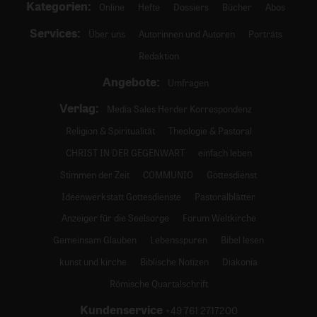
Kategorien:
Online
Hefte
Dossiers
Bücher
Abos
Services:
Über uns
Autorinnen und Autoren
Porträts
Redaktion
Angebote:
Umfragen
Verlag:
Media Sales Herder Korrespondenz
Religion & Spiritualität
Theologie & Pastoral
CHRIST IN DER GEGENWART
einfach leben
Stimmen der Zeit
COMMUNIO
Gottesdienst
Ideenwerkstatt Gottesdienste
Pastoralblätter
Anzeiger für die Seelsorge
Forum Weltkirche
Gemeinsam Glauben
Lebensspuren
Bibel lesen
kunst und kirche
Biblische Notizen
Diakonia
Römische Quartalschrift
Kundenservice
+49 761 2717200