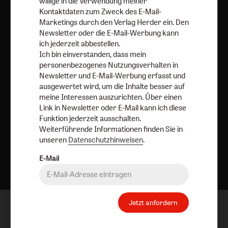
willige in die Verwendung meiner
Barrierefreiheit
Impressum
Kontaktdaten zum Zweck des E-Mail-
Marketings durch den Verlag Herder ein. Den
Newsletter oder die E-Mail-Werbung kann
Vertrag widerrufen
Abo online kündigen
ich jederzeit abbestellen.
Ich bin einverstanden, dass mein
personenbezogenes Nutzungsverhalten in
Newsletter und E-Mail-Werbung erfasst und
ausgewertet wird, um die Inhalte besser auf
meine Interessen auszurichten. Über einen
Link in Newsletter oder E-Mail kann ich diese
Funktion jederzeit ausschalten.
Weiterführende Informationen finden Sie in
unseren
Datenschutzhinweisen
.
Nach oben
E-Mail
Jetzt anfordern