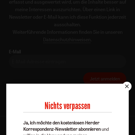
erfasst und ausgewertet wird, um die Inhalte besser auf
meine Interessen auszurichten. Über einen Link in
Newsletter oder E-Mail kann ich diese Funktion jederzeit
ausschalten.
Weiterführende Informationen finden Sie in unseren
Datenschutzhinweisen
.
E-Mail
Jetzt anmelden
Nichts verpassen
Ja, ich möchte den kostenlosen Herder
AGB und Widerrufsbelehrung
Datenschutz
Korrespondenz-Newsletter abonnieren
und