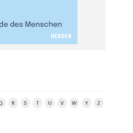
Q
R
S
T
U
V
W
Y
Z