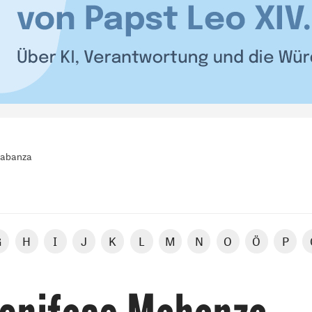
Mabanza
G
H
I
J
K
L
M
N
O
Ö
P