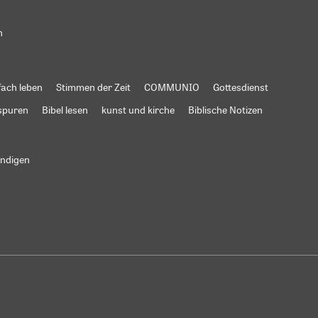
n
fach leben
Stimmen der Zeit
COMMUNIO
Gottesdienst
spuren
Bibel lesen
kunst und kirche
Biblische Notizen
ündigen