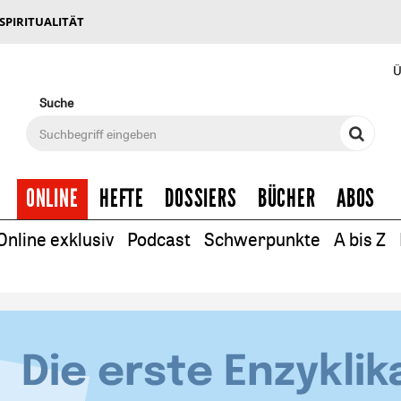
 SPIRITUALITÄT
Ü
Suche
ONLINE
HEFTE
DOSSIERS
BÜCHER
ABOS
Online exklusiv
Podcast
Schwerpunkte
A bis Z