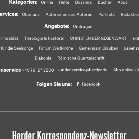
Kategorien:
Online
Hefte
Dossiers
Bücher
Abos
ervices:
Über uns
Autorinnen und Autoren
Porträts
Redaktio
Angebote:
Umfragen
iritualität
Theologie & Pastoral
CHRIST IN DER GEGENWART
ein
 für die Seelsorge
Forum Weltkirche
Gemeinsam Glauben
Lebens
Diakonia
Römische Quartalschrift
nservice
+49 761 2717200
kundenservice@herder.de
Abo online k
Folgen Sie uns:
Facebook
Herder Korrespondenz-Newsletter