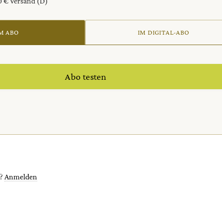
20 € Versand (D)
M ABO
IM DIGITAL-ABO
Abo testen
t?
Anmelden