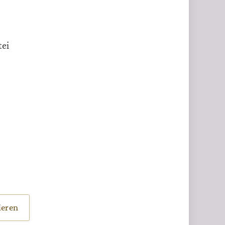
tei
eren