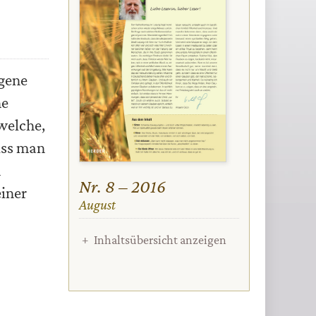
igene
he
 welche,
uss man
m
Nr. 8 – 2016
einer
:
August
Inhaltsübersicht anzeigen