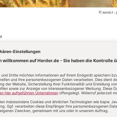
© nevio3 - 
re