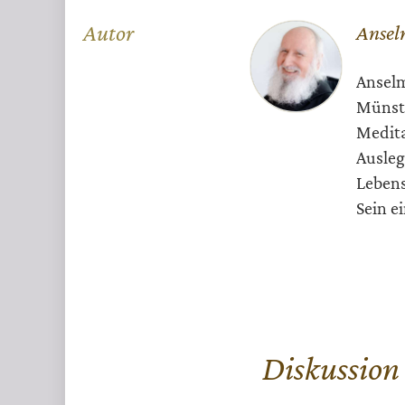
Überschrift
Autor
Ansel
Artikel-
Anselm
Infos
Münste
Medita
Ausleg
Lebens
Sein e
Diskussion