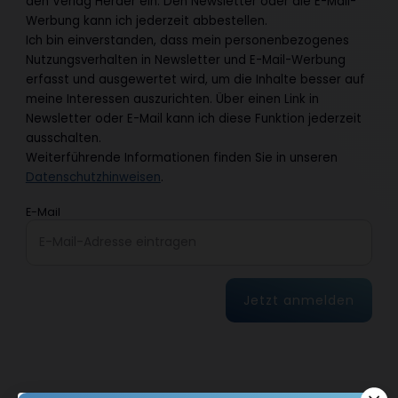
den Verlag Herder ein. Den Newsletter oder die E-Mail-
Werbung kann ich jederzeit abbestellen.
Ich bin einverstanden, dass mein personenbezogenes
Nutzungsverhalten in Newsletter und E-Mail-Werbung
erfasst und ausgewertet wird, um die Inhalte besser auf
meine Interessen auszurichten. Über einen Link in
Newsletter oder E-Mail kann ich diese Funktion jederzeit
ausschalten.
Weiterführende Informationen finden Sie in unseren
Datenschutzhinweisen
.
E-Mail
Jetzt anmelden