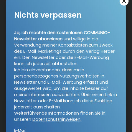
Nichts verpassen
AGB und Widerrufsbelehrung
Datenschutz
Barrierefreiheit
Impressum
Ja, ich möchte den kostenlosen COMMUNIO-
Newsletter abonnieren
und willige in die
Verwendung meiner Kontaktdaten zum Zweck
Vertrag widerrufen
des E-Mail-Marketings durch den Verlag Herder
ein. Den Newsletter oder die E-Mail-Werbung
kann ich jederzeit abbestellen.
Abo online kündigen
Ich bin einverstanden, dass mein
personenbezogenes Nutzungsverhalten in
Newsletter und E-Mail-Werbung erfasst und
ausgewertet wird, um die Inhalte besser auf
meine Interessen auszurichten. Über einen Link in
Newsletter oder E-Mail kann ich diese Funktion
jederzeit ausschalten.
Weiterführende Informationen finden Sie in
unseren
Datenschutzhinweisen
.
E-Mail