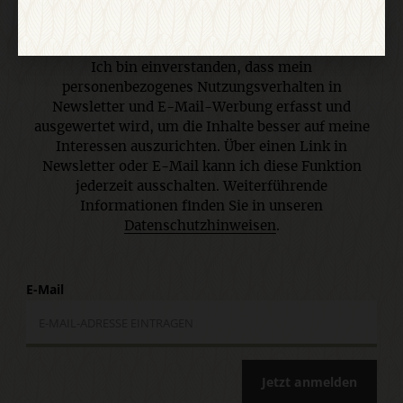
Kontaktdaten zum Zweck des E-Mail-Marketings
durch den Verlag Herder ein. Den Newsletter oder
die E-Mail-Werbung kann ich jederzeit abbestellen.
Ich bin einverstanden, dass mein
personenbezogenes Nutzungsverhalten in
Newsletter und E-Mail-Werbung erfasst und
ausgewertet wird, um die Inhalte besser auf meine
Interessen auszurichten. Über einen Link in
Newsletter oder E-Mail kann ich diese Funktion
jederzeit ausschalten. Weiterführende
Informationen finden Sie in unseren
Datenschutzhinweisen
.
E-Mail
Jetzt anmelden