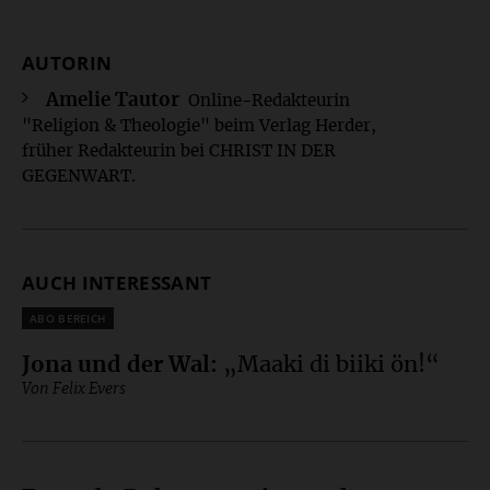
AUTORIN
Überschrift
Artikel-
Amelie Tautor
Online-Redakteurin
"Religion & Theologie" beim Verlag Herder,
Infos
früher Redakteurin bei CHRIST IN DER
GEGENWART.
AUCH INTERESSANT
Plus
Jona und der Wal
:
„Maaki di biiki ön!“
Von Felix Evers