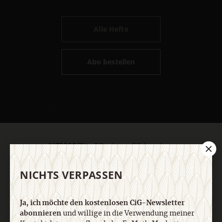
Alle Hefte
Abo bestellen
KATEGORIEN:
CIG online
CIG Ausgaben
SERVICES:
Autorinnen und Autoren
Redaktion
NICHTS VERPASSEN
Unsere Philosophie
ANGEBOTE:
Blogs
Schlagwörter
Ja, ich möchte den kostenlosen CiG-Newsletter
abonnieren
und willige in die Verwendung meiner