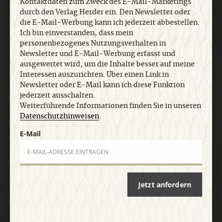
VERLAG:
Media Sales CHRIST IN DER GEGENWART
Kontaktdaten zum Zweck des E-Mail-Marketings
durch den Verlag Herder ein. Den Newsletter oder
Religion & Spiritualität
Herder Korrespondenz
einfach leben
die E-Mail-Werbung kann ich jederzeit abbestellen.
Ich bin einverstanden, dass mein
Stimmen der Zeit
COMMUNIO
Gemeinsam Glauben
personenbezogenes Nutzungsverhalten in
Lebensspuren
Bibel lesen
kunst und kirche
Newsletter und E-Mail-Werbung erfasst und
ausgewertet wird, um die Inhalte besser auf meine
KUNDENSERVICE
+49 761 2717200
kundenservice@herder.de
Interessen auszurichten. Über einen Link in
Newsletter oder E-Mail kann ich diese Funktion
Abo online kündigen
jederzeit ausschalten.
Weiterführende Informationen finden Sie in unseren
FOLGEN SIE UNS:
Facebook
Twitter
Datenschutzhinweisen
.
E-Mail
DER CIG-NEWSLETTER
Jetzt anfordern
Ja, ich möchte den kostenlosen CiG-Newsletter
abonnieren
und willige in die Verwendung meiner