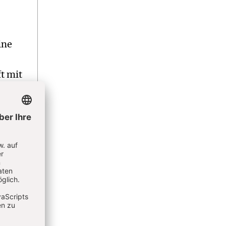
ine
t mit
che
ehen
ie
r
e