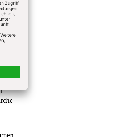
nsage?
chny“
e Uhr,
uf
Blick
t
irche
äumen