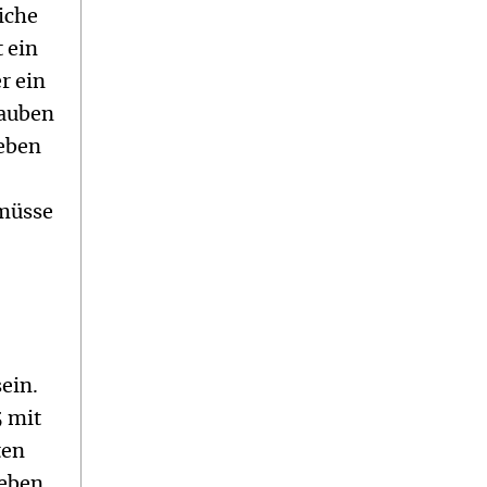
iche
 ein
r ein
lauben
Leben
 müsse
ein.
5 mit
ten
eben.