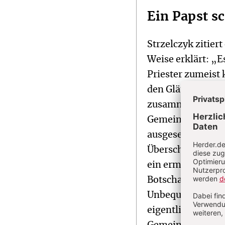
Ein Papst s
Strzelczyk zitier
Weise erklärt: „Es
Priester zumeist
den Gläubigen au
zusammen, finde
Gemeindepriester 
ausgesetzt.“ Die 
Überschrift „Die 
ein ermutigendes 
Botschaft des Eva
Unbequemlichkeit
eigentlich das Se