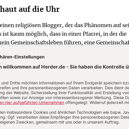
chaut auf die Uhr
t einen religiösen Blogger, der das Phänomen auf se
 ist kaum möglich, dass in einer Pfarrei, in der die
 kein Gemeinschaftsleben führen, eine Gemeinschaf
fgebaut werden kann. Die Ordensleute essen, beten
n gemeinsame Formen der Rekreation. Die
sind alleine, sind mit der Zeit der Ernüchterung
Migrationenen der Pfarreimitglieder, die die ironis
untreuen Gläubigen“ erhalten, sind bei Lichte bes
Zeichen. Junge, intelligente Leute lassen sich für d
ngeliums, für die Liturgie begeistern, nehmen dafü
en in Kauf. Doch sie wollen auch etwas anderes,
lbstverständliche: persönliche Ansprache, lebendig