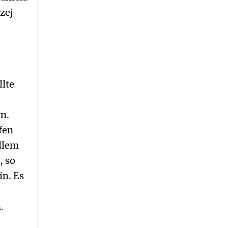
zej
llte
n.
fen
allem
, so
in. Es
.