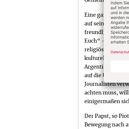
Gemeinschaft, gl
Eine ganz und ga
auf seine Titelsei
freundlich, leich
Euch“ - so deutet
religiösen Schwer
kulturellen Frage
Argentinien sta
auf die Uhr ersche
Journalisten verwe
achten muss, will
einigermaßen sich
Der Papst, so Pio
Bewegung nach a