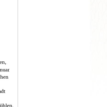
en,
anuar
schen
adt
fühlen.