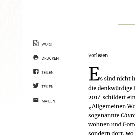
WORD
Vorlesen
DRUCKEN
E
TEILEN
s sind nicht
TEILEN
die denkwürdige 
2014 schildert ei
MAILEN
„Allgemeinen Wo
sogenannte
Chur
wohnen und Gottes
sondern dort, wo 