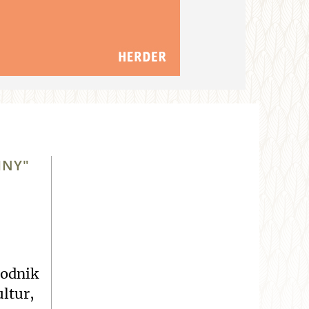
HNY"
godnik
ltur,