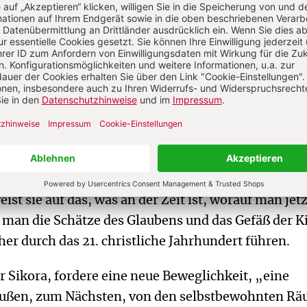
aubwürdige Verkündiger. Nur eine polnische Zeita
r globale Zeitansage stellte der „Tygodnik Powsze
te vom 23. Juni 2013. Papst Franziskus schaut auf di
t verschmitzt und verbindlich zugleich. „Ich warte a
 die Schlagzeile das Foto. Die Redaktion, die ihren
punkt mit engagierten Artikeln zu sozialen und
n verknüpft, fasste die ersten hundert Tage des aus
mmenden neuen Bischofs von Rom zusammen. Sein 
int ihr als vielsagende Geste. Für die Krakauer
ist sie auf das, was an der Zeit ist, worauf man jetz
 man die Schätze des Glaubens und das Gefäß der K
er durch das 21. christliche Jahrhundert führen.
tr Sikora, fordere eine neue Beweglichkeit, „eine
ußen, zum Nächsten, von den selbstbewohnten R