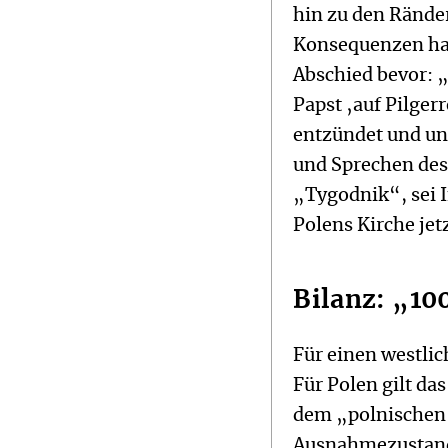
hin zu den Ränder
Konsequenzen hab
Abschied bevor: „
Papst ‚auf Pilger
entzündet und uns
und Sprechen des
„Tygodnik“, sei I
Polens Kirche jet
Bilanz: „10
Für einen westli
Für Polen gilt da
dem „polnischen 
Ausnahmezustand.