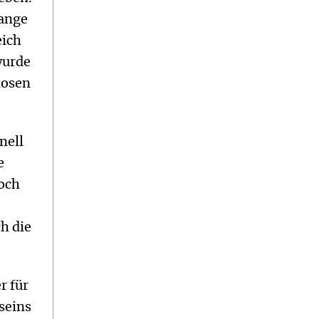
lange
eich
wurde
losen
nell
e
och
h die
r für
seins