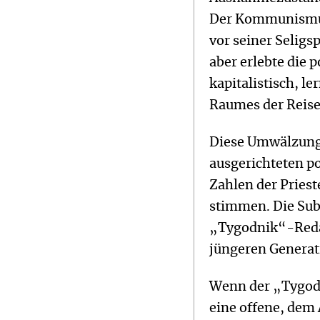
Der Kommunismus
vor seiner Seligs
aber erlebte die 
kapitalistisch, l
Raumes der Reis
Diese Umwälzunge
ausgerichteten po
Zahlen der Pries
stimmen. Die Sub
„Tygodnik“-Redak
jüngeren Generat
Wenn der „Tygodn
eine offene, dem