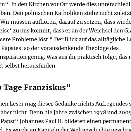
n“. In den Kirchen vor Ort werde dies unterschiedl
en. Den polnischen Katholiken stehe nicht zuletzt
Wir müssen aufhören, darauf zu setzen, dass wiede
reise‘ zu uns kommt, dass er an der Weichsel den G
ere Probleme löst.“ Der Blick auf das alltägliche 
 Papstes, so der vorausdenkende Theologe des
nspiration genug. Was aus ihr praktisch folge, das
zt selbst herausfinden.
0 Tage Franziskus“
chen Leser mag dieser Gedanke nichts Aufregendes s
s aber nicht. Denn die Jahre zwischen 1978 und 200
Papst“ Johannes Paul II. bildeten einen permanen
 Es wurde an Kapiteln der Weltgeschichte geschri