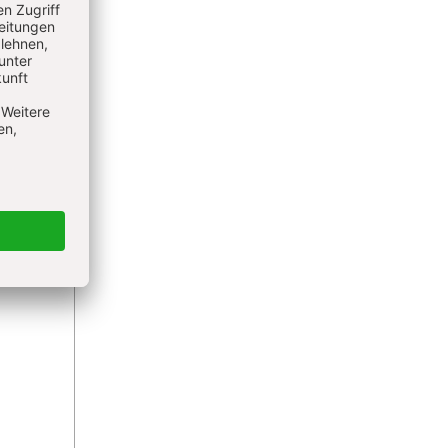
 -
r mir
pstes.
e noch
r auf