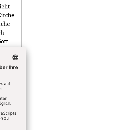
ieht
Kirche
rche
ch
Gott
“-
neuen
st
che
n
r
ft