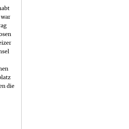
habt
h war
rag
mosen
eizer
nsel
enen
platz
en die