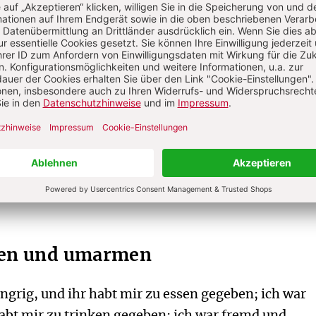
sbegegnung geschieht in der Begegnung mit dem
t im (Tempel-)Kult. Diese zentrale Botschaft der
ie etwa in der Rede vom Weltgericht (Mt 25,31-46)
n meiner geringsten Brüder getan habt, das habt ih
zt wird, leitet unverkennbar das Handeln dieses Pa
r lateinamerikanischen biblischen Frömmigkeit, di
d als befreiungstheologisch zu klassifizieren ist,
rohe Botschaft vom angebrochenen Reich Gottes hie
derung an das eigene Handeln und das eines jeden
en und umarmen
grig, und ihr habt mir zu essen gegeben; ich war
habt mir zu trinken gegeben; ich war fremd und