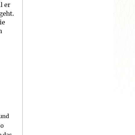
l er
geht.
ie
h
 und
00