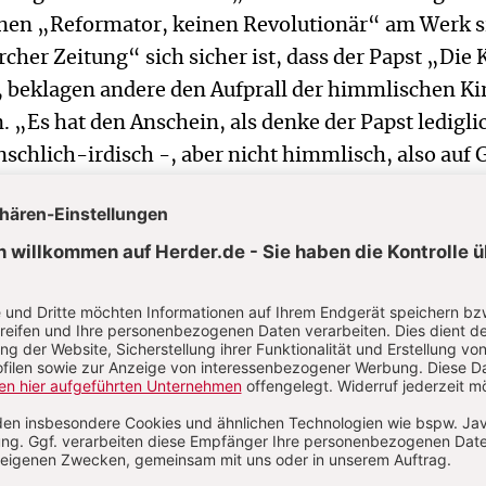
inen „Reformator, keinen Revolutionär“ am Werk s
cher Zeitung“ sich sicher ist, dass der Papst „Die 
, beklagen andere den Aufprall der himmlischen Ki
n. „Es hat den Anschein, als denke der Papst ledigli
nschlich-irdisch -, aber nicht himmlisch, also auf 
 der Schriftsteller Godehard Schramm in der „Zeit
nd Welt“. Populistisch sei „die Gemütlichkeit der 
 Gefolge der gemeinschaftliche Kult verarme. „Pap
 die priesterliche, die bischöfliche und die päpstli
Geweihten zugunsten der terrestrischen
nschafts-Seligkeit zurückzustellen.“
o scharf zwischen Himmel und Erde in einer Religio
n Gott bekennt, der sich unüberbietbar als konkrete
onkreten geschichtlichen Situation und Gesellscha