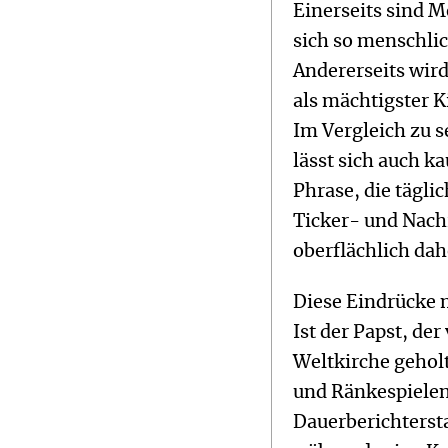
Einerseits sind M
sich so menschli
Andererseits wird
als mächtigster K
Im Vergleich zu s
lässt sich auch 
Phrase, die tägli
Ticker- und Nachr
oberflächlich d
Diese Eindrücke 
Ist der Papst, de
Weltkirche gehol
und Ränkespielen
Dauerberichterst