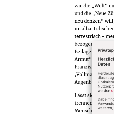
wie die „Welt“ e
und die „Neue Zür
neu denken“ will
im allzu Irdische
terrestrisch - me
bezogen“, klagte
Beilage „Christ u
Armut“, in deren
Franziskus scheint
‚Vollmacht‘ des 
Augenblicksgemei
Lässt sich aber s
trennen, die eine
Mensch in einer k