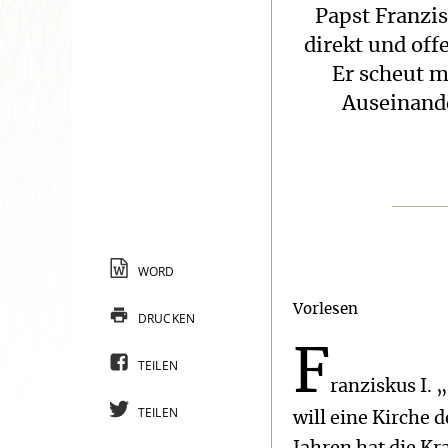
Papst Franzis
direkt und off
Er scheut m
Auseinande
WORD
Vorlesen
DRUCKEN
F
TEILEN
ranziskus I.
TEILEN
will eine Kirche 