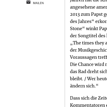
Jahren hat die Kr
MAILEN
angesehene amer
2013 zum Papst g
des Jahres“ erko
Stone“ winkt Pap
der Songtitel de
„The times they a
der Musikgeschich
Voraussagen treff
Die Chance wird n
das Rad dreht sic
bleibt. / Wer heut
ändern sich.“
Dass sich die Zei
Kommentatoren ei