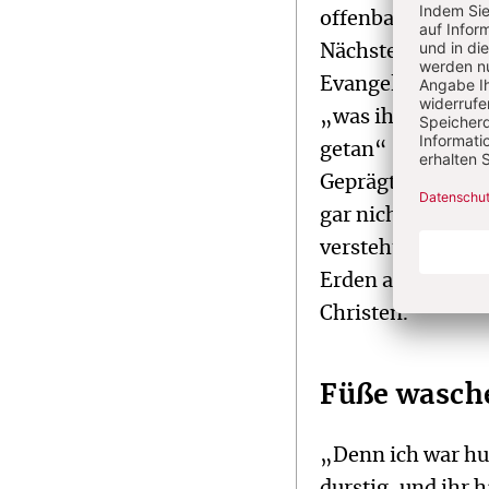
offenbart? Gotte
Nächsten und nich
Evangelien, wie s
„was ihr für eine
getan“ - zugespit
Geprägt von eine
gar nicht zwingen
versteht er die F
Erden als Auffor
Christen.
Füße wasch
„Denn ich war hun
durstig, und ihr 