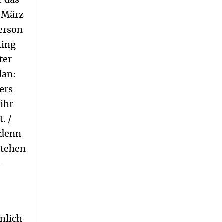
e das
 März
erson
ling
ter
lan:
ers
 ihr
. /
 denn
 stehen
n
nlich