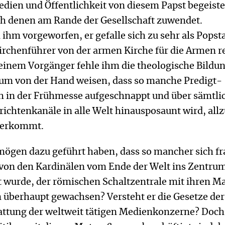
edien und Öffentlichkeit von diesem Papst begeiste
ch denen am Rande der Gesellschaft zuwendet.
 ihm vorgeworfen, er gefalle sich zu sehr als Popsta
irchenführer von der armen Kirche für die Armen r
einem Vorgänger fehle ihm die theologische Bildun
kaum von der Hand weisen, dass so manche Predigt-
ch in der Frühmesse aufgeschnappt und über sämtli
ichtenkanäle in alle Welt hinausposaunt wird, all
aherkommt.
mögen dazu geführt haben, dass so mancher sich fr
r von den Kardinälen vom Ende der Welt ins Zentru
t wurde, der römischen Schaltzentrale mit ihren M
 überhaupt gewachsen? Versteht er die Gesetze der
attung der weltweit tätigen Medienkonzerne? Doch