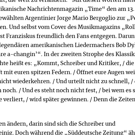
aft, die Welt zu verändern.“ Mit diesen Worten hatt
ikanische Nachrichtenmagazin „Time“ den am 13.
ewählten Argentinier Jorge Mario Bergoglio zur „P
ren. Und selbst vom Cover des Musikmagazins „Rol
st Franziskus freundlich den Fans entgegen. Darun
s legendären amerikanischen Liedermachers Bob Dy
re a-changin’“. In der zweiten Strophe des Klassik
te heißt es: „Kommt, Schreiber und Kritiker, / die
t mit euren spitzen Federn. / Öffnet eure Augen weit
icht wiederkehren. / Und urteilt nicht zu schnell, /
h noch. / Und es steht noch nicht fest, / bei wem es
e verliert, / wird später gewinnen. / Denn die Zeite
ten ändern, darin sind sich die Schreiber und
nig. Doch während die „Süddeutsche Zeitung“ äh