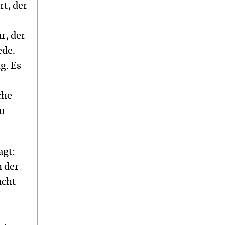
rt, der
r, der
ede.
g. Es
che
zu
agt:
m der
acht-