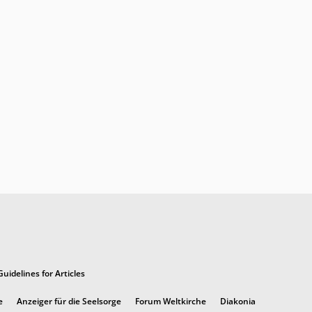
Guidelines for Articles
e
Anzeiger für die Seelsorge
Forum Weltkirche
Diakonia