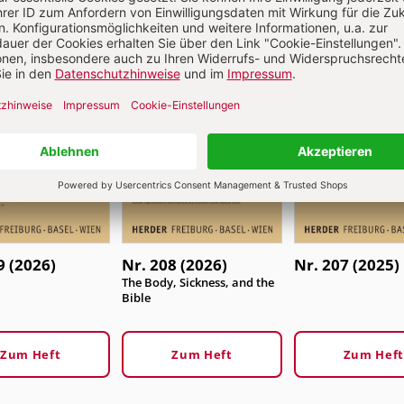
9 (2026)
Nr. 208 (2026)
Nr. 207 (2025)
:
The Body, Sickness, and the
Bible
Zum Heft
Zum Heft
Zum Heft