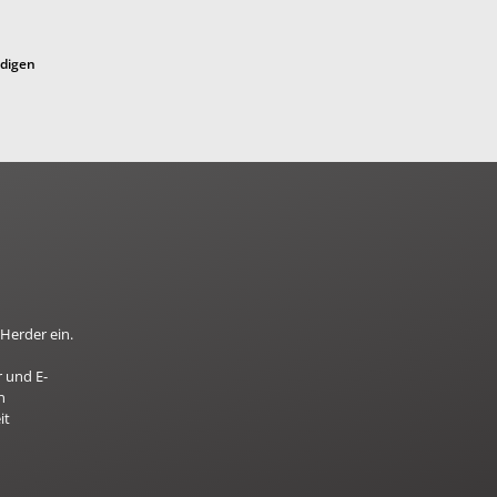
ndigen
Herder ein.
 und E-
n
it