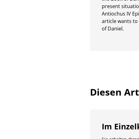
present situati
Antiochus IV Epi
article wants to
of Daniel.
Diesen Arti
Im Einzel