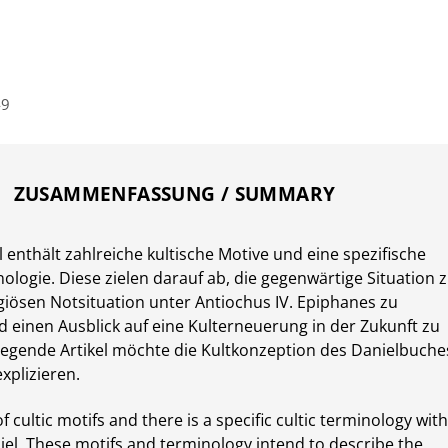
49
ZUSAMMENFASSUNG / SUMMARY
 enthält zahlreiche kultische Motive und eine spezifische
nologie. Diese zielen darauf ab, die gegenwärtige Situation 
ligiösen Notsituation unter Antiochus IV. Epiphanes zu
 einen Ausblick auf eine Kulterneuerung in der Zukunft zu
iegende Artikel möchte die Kultkonzeption des Danielbuche
xplizieren.
of cultic motifs and there is a specific cultic terminology wit
iel. These motifs and terminology intend to describe the