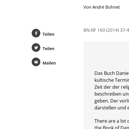
Von
André Bohnet
BN.NF 160 (2014) 37-
Teilen
Teilen
Mailen
Das Buch Daniel
kultische Termi
Zeit der der re
beschreiben und
geben. Der vorl
darstellen und e
There are a lot 
the Book of Dan