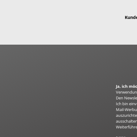
Kunde
Ja, ich m
Verwendung
Den Newslet
Ich bin ei
Mail-Werbun
auszurichte
ausschalten
Weiterführ