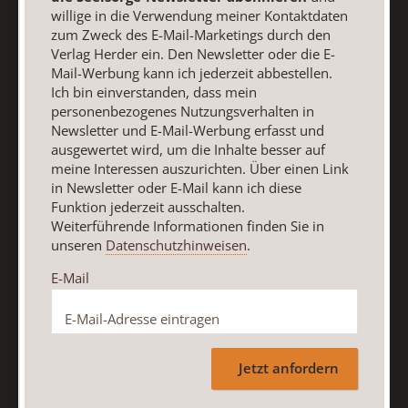
Seelsorge-Newsletter abonnieren
und willige in die
willige in die Verwendung meiner Kontaktdaten
Verwendung meiner Kontaktdaten zum Zweck des E-Mail-
zum Zweck des E-Mail-Marketings durch den
Marketings durch den Verlag Herder ein. Den Newsletter
Verlag Herder ein. Den Newsletter oder die E-
oder die E-Mail-Werbung kann ich jederzeit abbestellen.
Mail-Werbung kann ich jederzeit abbestellen.
Ich bin einverstanden, dass mein personenbezogenes
Ich bin einverstanden, dass mein
personenbezogenes Nutzungsverhalten in
Nutzungsverhalten in Newsletter und E-Mail-Werbung
Newsletter und E-Mail-Werbung erfasst und
erfasst und ausgewertet wird, um die Inhalte besser auf
ausgewertet wird, um die Inhalte besser auf
meine Interessen auszurichten. Über einen Link in
meine Interessen auszurichten. Über einen Link
Newsletter oder E-Mail kann ich diese Funktion jederzeit
in Newsletter oder E-Mail kann ich diese
ausschalten.
Funktion jederzeit ausschalten.
Weiterführende Informationen finden Sie in unseren
Weiterführende Informationen finden Sie in
Datenschutzhinweisen
.
unseren
Datenschutzhinweisen
.
E-Mail
E-Mail
Jetzt anmelden
Jetzt anfordern