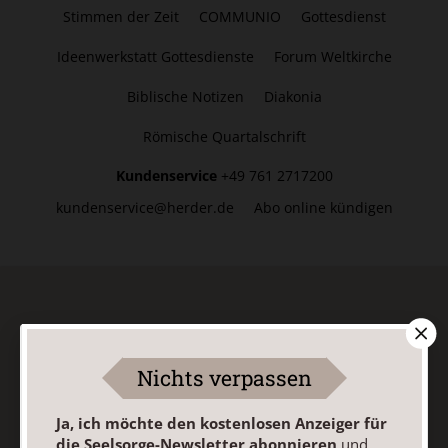
Stimmen der Zeit
COMMUNIO
Gottesdienst
Ideenwerkstatt Gottesdienste
Forum Weltkirche
Biblische Notizen
Diakonia
Römische Quartalschrift
Kundenservice
+49 761 2717200
kundenservice@herder.de
Abo online kündigen
Anzeiger für die Seelsorge-
Newsletter
Nichts verpassen
Ja, ich möchte den kostenlosen Anzeiger für
Ja, ich möchte den kostenlosen Anzeiger für die
die Seelsorge-Newsletter abonnieren
und