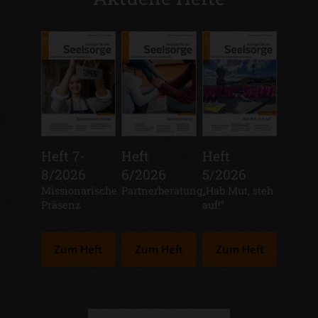
Heft 7-
Heft
Heft
8/2026
6/2026
5/2026
:
Missionarische
:
Partnerberatung
:
„Hab Mut, steh
Präsenz
auf!“
Zum Heft
Zum Heft
Zum Heft