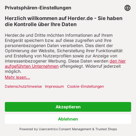
erstreben oder wollen sollten). Eine prominente
Strategie, um diesen Bruch zu heilen, besteht in
dem Nachweis, dass die Erfüllung des
menschlichen ergon für jeden von uns
eigentlich erstrebenswert ist, das heißt, „dass es
etwas gibt, was aus der Sicht des Einzelnen für
die Erfüllung des menschlichen ergon spricht,
und zwar abgesehen davon, dass diese
Erfüllung das beste menschliche Gut darstellt“
(120). Der Text legt mindestens zwei Optionen
nahe, wie der objektive Glücksbegriff mit den
tatsächlichen Strebenszielen verbunden werden
kann. Nach der ersten Option liegt der Schlüssel
zur Lösung im ergon-Argument selbst: Wenn
Aristoteles davon spricht, dass für jeden
Gegenstand (Flötenspieler, Bildhauer, Technik;
Mensch), der ein ergon hat, das Gute (τἀγαθόν)