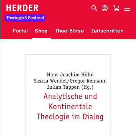
HERDER-MENÜ
Theologie & Pastoral
Portal
Shop
Theo-Börse
Zeitschriften