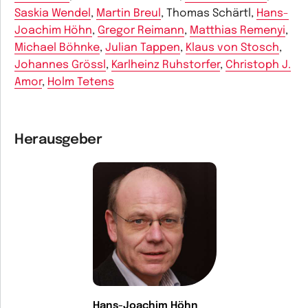
Saskia Wendel
,
Martin Breul
, Thomas Schärtl,
Hans-
Joachim Höhn
,
Gregor Reimann
,
Matthias Remenyi
,
Michael Böhnke
,
Julian Tappen
,
Klaus von Stosch
,
Johannes Grössl
,
Karlheinz Ruhstorfer
,
Christoph J.
Amor
,
Holm Tetens
Herausgeber
Hans-Joachim Höhn