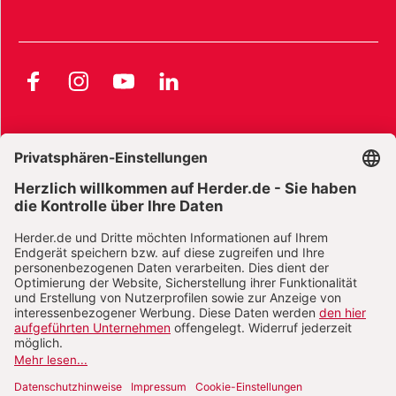
Facebook
Instagram
YouTube
LinkedIn
AGB und Widerrufsbelehrung
Widerrufsbelehrung Bücher
Widerrufsbelehrung E-Books
Widerrufsbelehrung Zeitschriften
Datenschutz
Datenschutz Social Media
Barrierefreiheit
Impressum
Vertrag widerrufen
Abo online kündigen