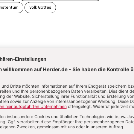
ristentum
Volk Gottes
astoral