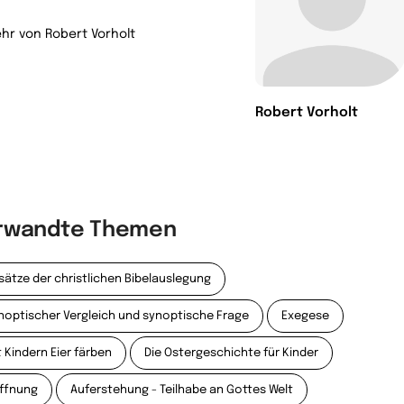
hr von Robert Vorholt
Robert Vorholt
rwandte Themen
sätze der christlichen Bibelauslegung
noptischer Vergleich und synoptische Frage
Exegese
t Kindern Eier färben
Die Ostergeschichte für Kinder
ffnung
Auferstehung - Teilhabe an Gottes Welt