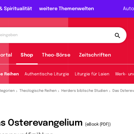
& Spiritualität
weitere Themenwelten
Auto
ortal
Shop
Theo-Börse
Zeitschriften
he Reihen
Authentische Liturgie
Liturgie für Laien
Werk- un
tegorien
Theologische Reihen
Herders biblische Studien
Das Ostere
s Osterevangelium
(eBook (PDF))