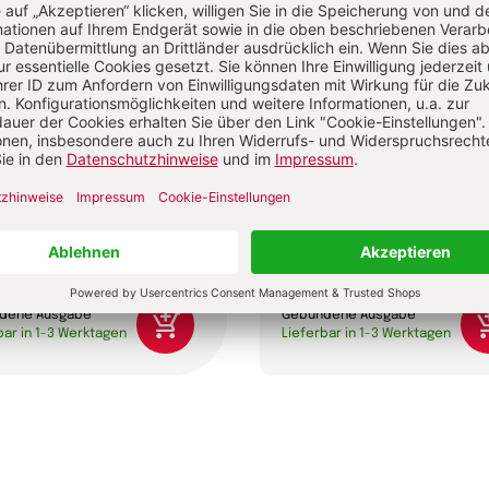
ignorierten Frauen der
Ausverkauf des Konzils
Jan-Heiner Tück
e Jantzen
0 €
24,00 €
dene Ausgabe
Gebundene Ausgabe
bar in 1-3 Werktagen
Lieferbar in 1-3 Werktagen