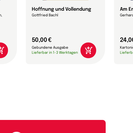
Hoffnung und Vollendung
Am En
n,
Gottfried Bachl
Gerhard
50,00 €
24,0
Gebundene Ausgabe
Karton
Lieferbar in 1-3 Werktagen
Lieferb