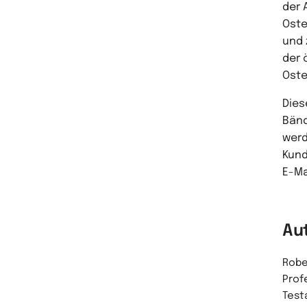
der 
Oste
und 
der 
Oste
Dies
Bänd
werd
Kund
E-Ma
Au
Robe
Prof
Test