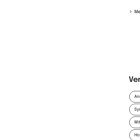
Me
Ve
An
Sy
Mi
Ho