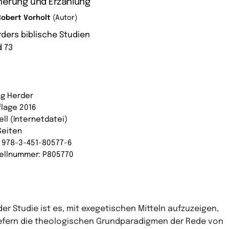
nerung und Erzählung
Robert Vorholt
(Autor)
rders biblische Studien
 73
ag Herder
flage 2016
ell (Internetdatei)
Seiten
: 978-3-451-80577-6
ellnummer: P805770
 der Studie ist es, mit exegetischen Mitteln aufzuzeigen,
efern die theologischen Grundparadigmen der Rede von