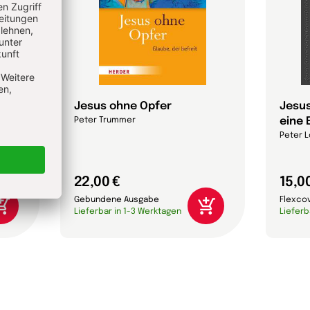
Jesus ohne Opfer
Jesus
eine 
Peter Trummer
Peter L
22,00 €
15,0
Gebundene Ausgabe
Flexco
Lieferbar in 1-3 Werktagen
Lieferb