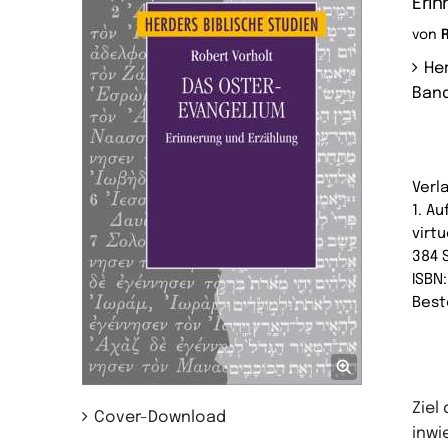
Erin
von
He
Band
Verl
1. Au
virtu
384 
ISBN
Best
Ziel
Cover-Download
inwi