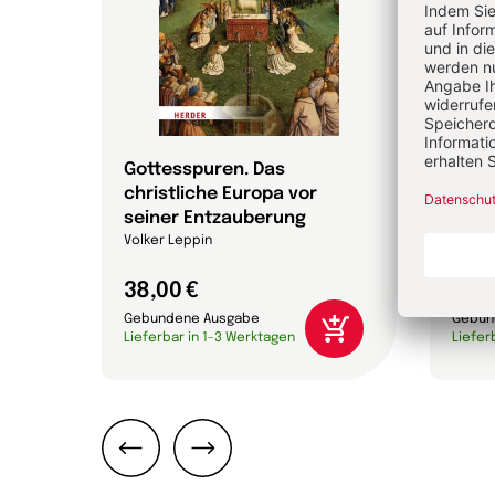
 die
Gottesspuren. Das
Die 
christliche Europa vor
Bibel
che
seiner Entzauberung
Annett
on
Volker Leppin
38,00 €
24,0
Gebundene Ausgabe
Gebun
Lieferbar in 1-3 Werktagen
Liefer
Zurück
Weiter