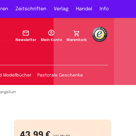
ren
Zeitschriften
Verlag
Handel
Info
Newsletter
Mein Konto
Warenkorb
d Modellbücher
Pastorale Geschenke
vangelium
43,99 €