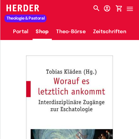
HERDER-MENÜ
Theologie & Pastoral
Portal
Shop
Theo-Börse
Zeitschriften