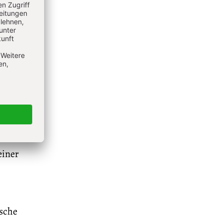
als Ort
eld der
innen
tes wie
raten.
n mit
en“:
einer
ische