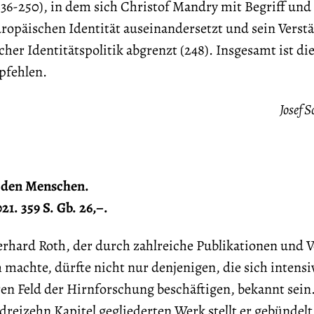
236-250), in dem sich Christof Mandry mit Begriff und
ropäischen Identität auseinandersetzt und sein Verst
cher Identitätspolitik abgrenzt (248). Insgesamt ist di
pfehlen.
Josef Sch
r den Menschen.
1. 359 S. Gb. 26,–.
rhard Roth, der durch zahlreiche Publikationen und V
machte, dürfte nicht nur denjenigen, die sich intensi
en Feld der Hirnforschung beschäftigen, bekannt sein.
dreizehn Kapitel gegliederten Werk stellt er gebündelt