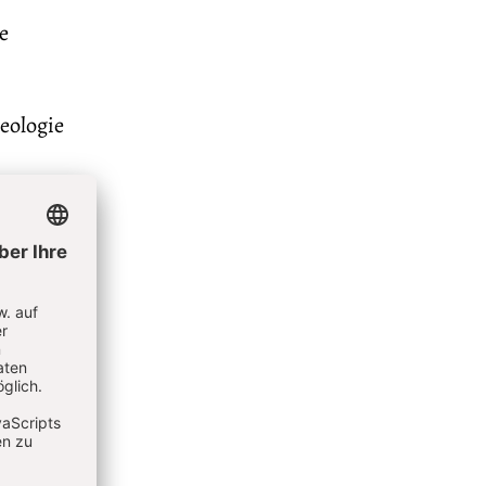
e
heologie
 Dieser
ärung
nd
 der
 Welt
iner
werden“