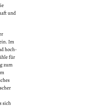
ie
haft und
er
 ein. Im
nd hoch-
ühle für
ng zum
um
sches
ischer
s sich