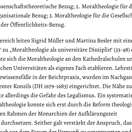
ssenschaftstheoretische Bezug; 2. Moraltheologie für d
ganisationale Bezug; 3. Moraltheologie für die Gesellsc
– der Öffentlichkeits-Bezug.
eich leiten Sigrid Müller und Martina Besler mit ein
 zu „Moraltheologie als universitäre Disziplin“ (33-48)
nte sich die Moraltheologie an den Kathedralschulen u
ichen Universitäten als eigenes Fach etablieren. Lehrst
 Gewissensfälle in der Beichtpraxis, wurden im Nachga
enter Konzils (DH 1679-1683) eingerichtet. Die Nähe z
e allerdings die Gefahr des Legalismus. Ein systemati
ltheologie konnte sich erst durch die Reform theolog
hen Rahmen der Monarchien der Aufklärungszeit
 durchsetzen. Seither galt verstärkt der Anspruch, das
auch vor dem Forum der Vernunft zu verantworten und