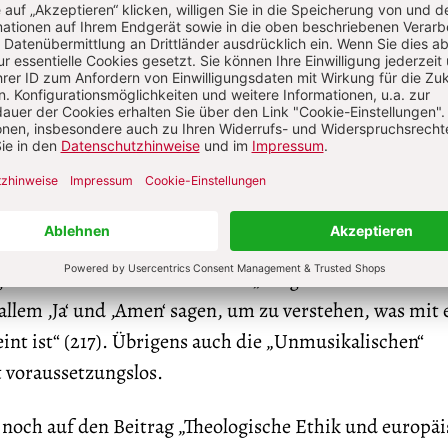
 weitet in seinem Beitrag „Politische Ethikberatung 
eologie‘“ (201-217) den Blick über die Universität ins F
i bestimmten Fragen können die theologischen Berater
 in Spannung zu den Vorgaben des kirchlichen Lehram
hrer säkularen Gesprächspartnerinnen und -partner ge
n Raum wird letztlich nur finden, wer seine Positione
 vertreten weiß. Lob-Hüdepohl zitiert in diesem
 Habermas als Vertreter der „religiös Unmusikalisch
llem ‚Ja‘ und ‚Amen‘ sagen, um zu verstehen, was mit 
int ist“ (217). Übrigens auch die „Unmusikalischen“
 voraussetzungslos.
 noch auf den Beitrag „Theologische Ethik und europä