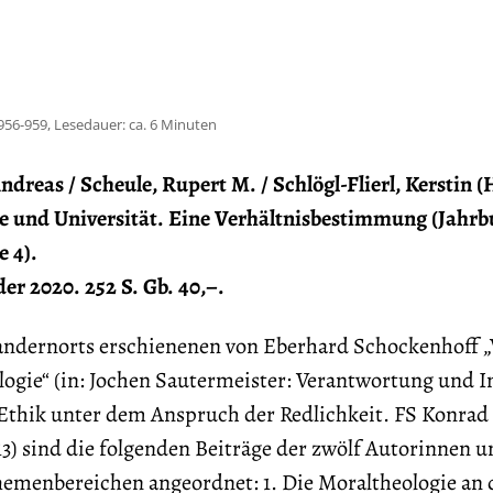
956-959, Lesedauer: ca. 6 Minuten
dreas / Scheule, Rupert M. / Schlögl-Flierl, Kerstin (
e und Universität. Eine Verhältnisbestimmung (Jahrb
 4).
er 2020. 252 S. Gb. 40,–.
andernorts erschienenen von Eberhard Schockenhoff 
ogie“ (in: Jochen Sautermeister: Verantwortung und In
 Ethik unter dem Anspruch der Redlichkeit. FS Konrad 
3) sind die folgenden Beiträge der zwölf Autorinnen u
hemenbereichen angeordnet: 1. Die Moraltheologie an 