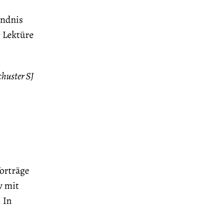
ändnis
e Lektüre
uster SJ
orträge
v mit
 In