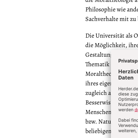
Philosophie wie and
Sachverhalte mit zu 
Die Universität als 
die Möglichkeit, ih
Gestaltungsperspekt
Thematik geht Jochen
Moraltheologie wird
ihres eigenen wissen
zugleich als theolo
Besserwisserei darau
Menschen als Schöpf
bzw. Natur erscheint
beliebigen Gestaltu