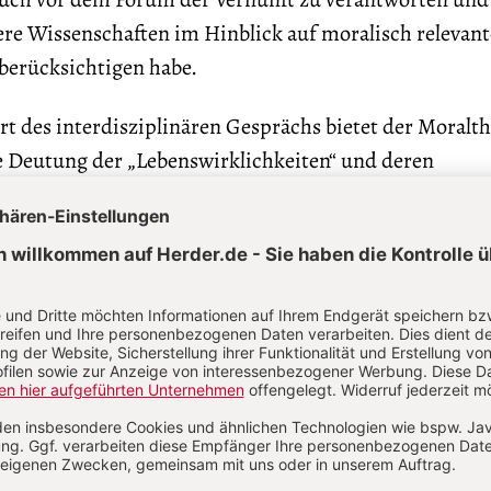
ere Wissenschaften im Hinblick auf moralisch relevant
berücksichtigen habe.
Ort des interdisziplinären Gesprächs bietet der Moralt
re Deutung der „Lebenswirklichkeiten“ und deren
iven in den wissenschaftlichen Diskurs einzubringen.
 Sautermeister in seinem Beitrag (69-82) nach. Die
 im Gespräch mit anderen Wissenschaften zu einer Kl
schaftstheoretischen Selbstverständnisses genötigt u
gische Wissenschaft angehalten, ohne mit dem Anschein
f zu bestehen, dass Welt und Natur einschließlich des
ung Gottes verantwortungsvoll zu gestalten sind. „Die
 … in einem Sinnhorizont, der sie davor bewahrt, zu e
ngs- und Ermächtigungsmaterie für den Menschen zu 