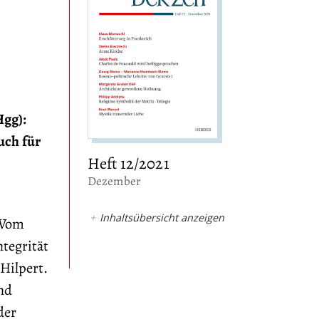
Hgg):
uch für
Heft 12/2021
:
Dezember
Inhaltsübersicht anzeigen
„Vom
tegrität
Hilpert.
nd
der