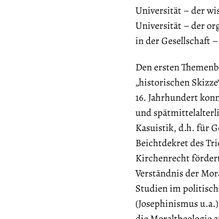
Universität – der wi
Universität – der or
in der Gesellschaft 
Den ersten Themenber
„historischen Skizze“
16. Jahrhundert kon
und spätmittelalterl
Kasuistik, d.h. für
Beichtdekret des Tri
Kirchenrecht fördert
Verständnis der Mora
Studien im politisc
(Josephinismus u.a.)
die Moraltheologie 