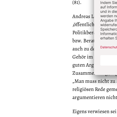
(81).
Andreas Lob-Hüdepohl
‚öffentlicher Moralth
Politikberatung. Be
bzw. Berater sowohl
auch zu der Kritik i
Gehör im öffentliche
guten Argumenten zu
Zusammenhang Jürgen
„Man muss nicht zu a
religiösen Rede geme
argumentieren nicht
Eigens verwiesen sei