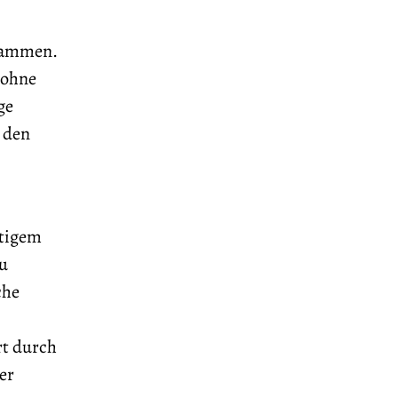
usammen.
„ohne
ge
 den
stigem
zu
che
rt durch
er