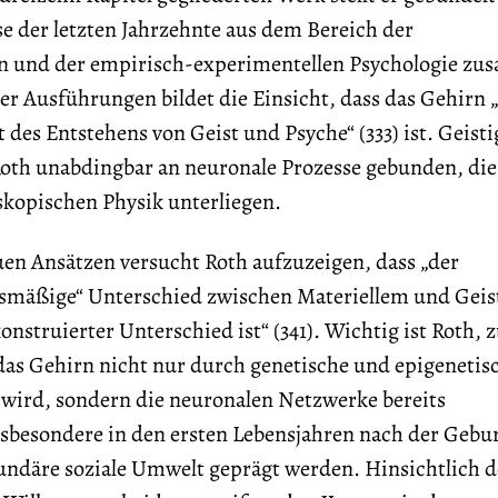
e der letzten Jahrzehnte aus dem Bereich der
n und der empirisch-experimentellen Psychologie z
er Ausführungen bildet die Einsicht, dass das Gehirn 
 des Entstehens von Geist und Psyche“ (333) ist. Geisti
Roth unabdingbar an neuronale Prozesse gebunden, die
kopischen Physik unterliegen.
en Ansätzen versucht Roth aufzuzeigen, dass „der
smäßige“ Unterschied zwischen Materiellem und Gei
nstruierter Unterschied ist“ (341). Wichtig ist Roth, 
das Gehirn nicht nur durch genetische und epigenetis
 wird, sondern die neuronalen Netzwerke bereits
nsbesondere in den ersten Lebensjahren nach der Gebu
undäre soziale Umwelt geprägt werden. Hinsichtlich d