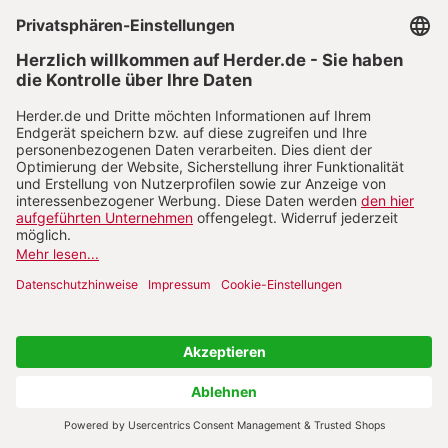
Verhältnismäßigkeit oder Nicht-
Kontraproduktivität allein noch nicht aus.
Verhältnismäßigkeit und Nicht-
Kontraproduktivität müssen vielmehr auch in
universaler Perspektive gewahrt werden. Dazu
gehört zum einen die langfristige Perspektive. So
sollte man etwa nicht die kurzzeitigen
Unannehmlichkeiten einer
Vorsorgeuntersuchung vermeiden, wenn man
dadurch langfristig riskiert, schwer krank zu
werden. Um kurzfristig die Energieversorgung
auf einfache Weise zu sichern, riskiert man
lebensbedrohliche Langzeitprobleme für
kommende Generationen. Zum anderen aber ist