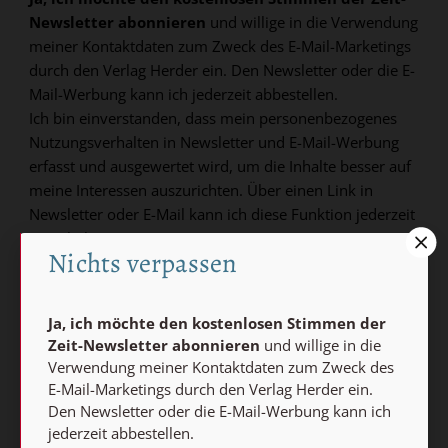
Newsletter abonnieren
und willige in die Verwendung
meiner Kontaktdaten zum Zweck des E-Mail-Marketings
durch den Verlag Herder ein. Den Newsletter oder die E-
Mail-Werbung kann ich jederzeit abbestellen.
Ich bin einverstanden, dass mein personenbezogenes
Nutzungsverhalten in Newsletter und E-Mail-Werbung
erfasst und ausgewertet wird, um die Inhalte besser auf
meine Interessen auszurichten. Über einen Link in
Newsletter oder E-Mail kann ich diese Funktion jederzeit
ausschalten.
Nichts verpassen
Weiterführende Informationen finden Sie in unseren
Datenschutzhinweisen
.
Ja, ich möchte den kostenlosen Stimmen der
E-MAIL
Zeit-Newsletter abonnieren
und willige in die
Verwendung meiner Kontaktdaten zum Zweck des
E-Mail-Marketings durch den Verlag Herder ein.
Den Newsletter oder die E-Mail-Werbung kann ich
Jetzt anmelden
jederzeit abbestellen.