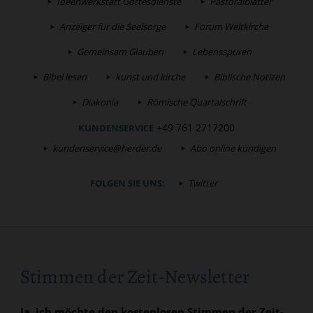
Ideenwerkstatt Gottesdienste
Pastoralblätter
Anzeiger für die Seelsorge
Forum Weltkirche
Gemeinsam Glauben
Lebensspuren
Bibel lesen
kunst und kirche
Biblische Notizen
Diakonia
Römische Quartalschrift
+49 761 2717200
KUNDENSERVICE
kundenservice@herder.de
Abo online kündigen
FOLGEN SIE UNS:
Twitter
Stimmen der Zeit-Newsletter
Ja, ich möchte den kostenlosen Stimmen der Zeit-