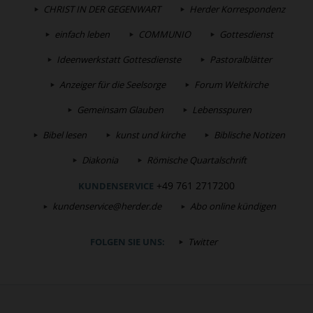
CHRIST IN DER GEGENWART
Herder Korrespondenz
einfach leben
COMMUNIO
Gottesdienst
Ideenwerkstatt Gottesdienste
Pastoralblätter
Anzeiger für die Seelsorge
Forum Weltkirche
Gemeinsam Glauben
Lebensspuren
Bibel lesen
kunst und kirche
Biblische Notizen
Diakonia
Römische Quartalschrift
+49 761 2717200
KUNDENSERVICE
kundenservice@herder.de
Abo online kündigen
FOLGEN SIE UNS:
Twitter