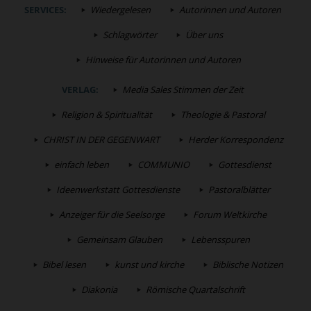
SERVICES:
Wiedergelesen
Autorinnen und Autoren
Schlagwörter
Über uns
Hinweise für Autorinnen und Autoren
VERLAG:
Media Sales Stimmen der Zeit
Religion & Spiritualität
Theologie & Pastoral
CHRIST IN DER GEGENWART
Herder Korrespondenz
einfach leben
COMMUNIO
Gottesdienst
Ideenwerkstatt Gottesdienste
Pastoralblätter
Anzeiger für die Seelsorge
Forum Weltkirche
Gemeinsam Glauben
Lebensspuren
Bibel lesen
kunst und kirche
Biblische Notizen
Diakonia
Römische Quartalschrift