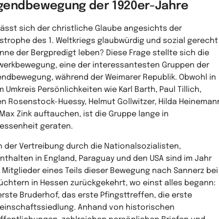
gendbewegung der 1920er-Jahre
lässt sich der christliche Glaube angesichts der
strophe des 1. Weltkriegs glaubwürdig und sozial gerecht
inne der Bergpredigt leben? Diese Frage stellte sich die
erkbewegung, eine der interessantesten Gruppen der
ndbewegung, während der Weimarer Republik. Obwohl in
m Umkreis Persönlichkeiten wie Karl Barth, Paul Tillich,
n Rosenstock-Huessy, Helmut Gollwitzer, Hilda Heineman
Max Zink auftauchen, ist die Gruppe lange in
essenheit geraten.
 der Vertreibung durch die Nationalsozialisten,
nthalten in England, Paraguay und den USA sind im Jahr
 Mitglieder eines Teils dieser Bewegung nach Sannerz bei
üchtern in Hessen zurückgekehrt, wo einst alles begann:
erste Bruderhof, das erste Pfingsttreffen, die erste
inschaftssiedlung. Anhand von historischen