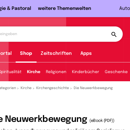
gie & Pastoral
weitere Themenwelten
Auto
ortal
Shop
Zeitschriften
Apps
Spiritualität
Kirche
Religionen
Kinderbücher
Geschenke
ategorien
Kirche
Kirchengeschichte
Die Neuwerkbewegung
ie Neuwerkbewegung
(eBook (PDF))