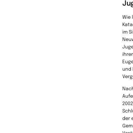
Ju
Wie 
Kata
im S
Neuw
Juge
ihre
Euge
und 
Verg
Nach
Aufe
2002
Schl
der 
Geme