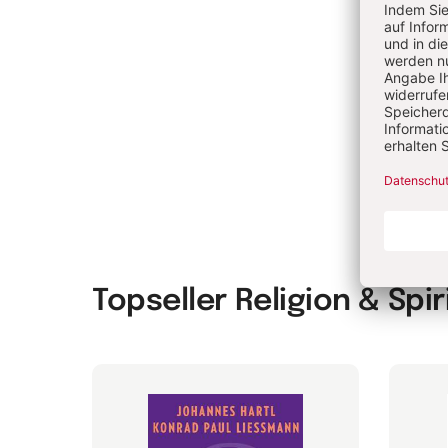
As
Da
Pat
Topseller Religion & Spir