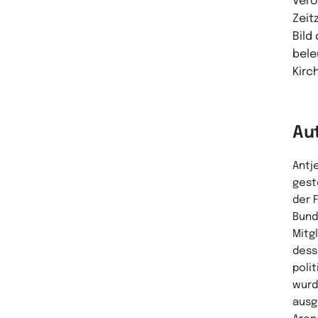
Verö
Zeit
Bild
bele
Kirc
Au
Antje
gest
der 
Bund
Mitg
dess
poli
wurd
ausg