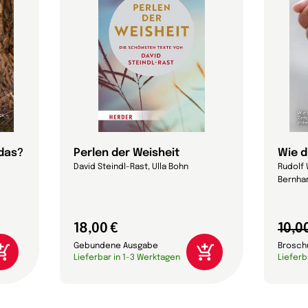
 das?
Perlen der Weisheit
Wie d
David Steindl-Rast, Ulla Bohn
Rudolf 
Bernhar
18,00 €
10,0
Gebundene Ausgabe
Brosch
Lieferbar in 1-3 Werktagen
Lieferb