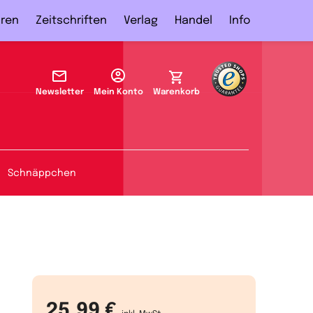
ren
Zeitschriften
Verlag
Handel
Info
Newsletter
Mein Konto
Warenkorb
Schnäppchen
25,99 €