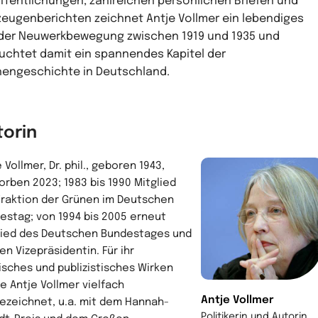
ffentlichungen, zahlreichen persönlichen Briefen und
zeugenberichten zeichnet Antje Vollmer ein lebendiges
 der Neuwerkbewegung zwischen 1919 und 1935 und
uchtet damit ein spannendes Kapitel der
hengeschichte in Deutschland.
torin
 Vollmer, Dr. phil., geboren 1943,
orben 2023; 1983 bis 1990 Mitglied
Fraktion der Grünen im Deutschen
estag; von 1994 bis 2005 erneut
lied des Deutschen Bundestages und
en Vizepräsidentin. Für ihr
tisches und publizistisches Wirken
e Antje Vollmer vielfach
Antje Vollmer
ezeichnet, u.a. mit dem Hannah-
Politikerin und Autorin