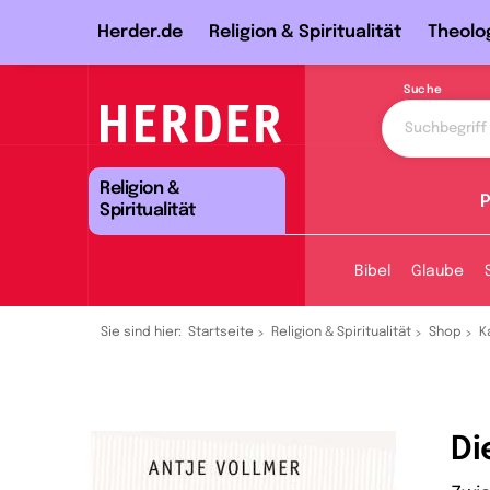
Herder.de
Religion & Spiritualität
Theolo
Suche
Religion &
P
Spiritualität
Bibel
Glaube
Sie sind hier:
Startseite
Religion & Spiritualität
Shop
K
D