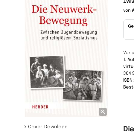
Zwi
von
Ge
Verl
1. Au
virtu
304 
ISBN
Best
Cover-Download
Di