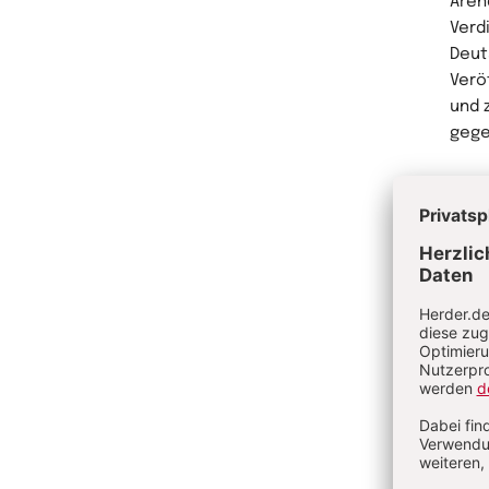
Aren
Verd
Deut
Verö
und 
gege
Me
Ve
Af
Eu
Di