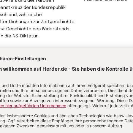
dt-Preis und dem Großen
ienstkreuz der Bundesrepublik
schland; zahlreiche
ffentlichungen zur Zeitgeschichte
zur Geschichte des Widerstands
n die NS-Diktatur.
hr von Antje Vollmer
rwandte Themen
rika vor dem 1. Weltkrieg 1914 – Aufgeteilt unter Europa
ropa nach dem Ersten Weltkrieg
Der Zerfall Österreich-Ungarns
e Welt um 1914
Deutschland nach dem Ersten Weltkrieg