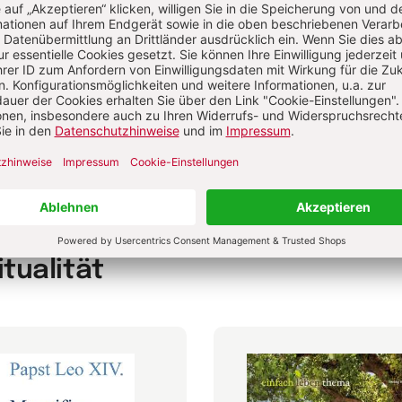
ien vor dem Ersten Weltkrieg
Der Erste Weltkrieg
s Osmanische Reich vor dem Ersten Weltkrieg
rologie, Patristik
Christentum
Volk Gottes
itualität