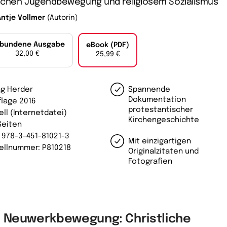
schen Jugendbewegung und religiösem Sozialismus
Antje Vollmer
(Autorin)
bundene Ausgabe
eBook (PDF)
32,00 €
25,99 €
ag Herder
Spannende
Dokumentation
flage 2016
protestantischer
ell (Internetdatei)
Kirchengeschichte
Seiten
: 978-3-451-81021-3
Mit einzigartigen
ellnummer: P810218
Originalzitaten und
Fotografien
e Neuwerkbewegung: Christliche