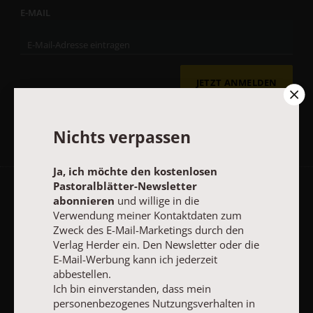
E-MAIL
JETZT ANMELDEN
Nichts verpassen
Ja, ich möchte den kostenlosen
Pastoralblätter-Newsletter
AGB und Widerrufsbelehrung
Datenschutz
Barrierefreiheit
abonnieren
und willige in die
Verwendung meiner Kontaktdaten zum
Impressum
Zweck des E-Mail-Marketings durch den
Verlag Herder ein. Den Newsletter oder die
E-Mail-Werbung kann ich jederzeit
Vertrag widerrufen
Abo online kündigen
abbestellen.
Ich bin einverstanden, dass mein
personenbezogenes Nutzungsverhalten in