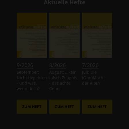
Aktuelle Hefte
:
:
:
9/2026
8/2026
7/2026
September:
August: ...kein
Juli: Die
Nicht begehren
falsch Zeugnis
(Ohn)Macht
- und was,
- das achte
der Alten
wenn doch?
Gebot
ZUM HEFT
ZUM HEFT
ZUM HEFT