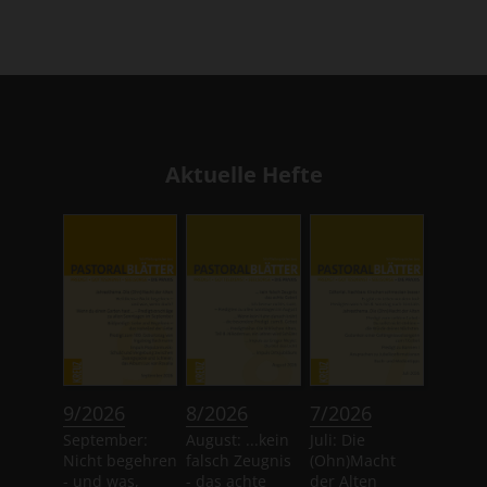
Aktuelle Hefte
:
:
:
9/2026
8/2026
7/2026
September:
August: ...kein
Juli: Die
Nicht begehren
falsch Zeugnis
(Ohn)Macht
- und was,
- das achte
der Alten