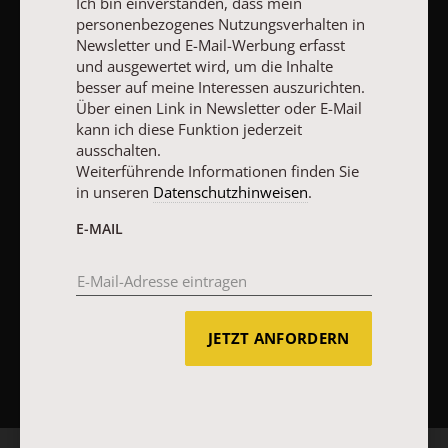
Ich bin einverstanden, dass mein
personenbezogenes Nutzungsverhalten in
Impressum
Newsletter und E-Mail-Werbung erfasst
und ausgewertet wird, um die Inhalte
besser auf meine Interessen auszurichten.
Vertrag widerrufen
Abo online kündigen
Über einen Link in Newsletter oder E-Mail
kann ich diese Funktion jederzeit
ausschalten.
Weiterführende Informationen finden Sie
in unseren
Datenschutzhinweisen
.
E-MAIL
JETZT ANFORDERN
NACH OBEN