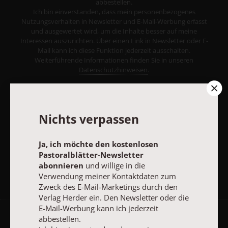
abbestellen.
Ich bin einverstanden, dass mein personenbezogenes
Nutzungsverhalten in Newsletter und E-Mail-Werbung erfasst
und ausgewertet wird, um die Inhalte besser auf meine
Interessen auszurichten. Über einen Link in Newsletter oder E-
Mail kann ich diese Funktion jederzeit ausschalten.
Weiterführende Informationen finden Sie in unseren
Datenschutzhinweisen
.
E-MAIL
Nichts verpassen
JETZT ANMELDEN
Ja, ich möchte den kostenlosen
Pastoralblätter-Newsletter
abonnieren
und willige in die
Verwendung meiner Kontaktdaten zum
Zweck des E-Mail-Marketings durch den
Verlag Herder ein. Den Newsletter oder die
E-Mail-Werbung kann ich jederzeit
abbestellen.
AGB und Widerrufsbelehrung
Datenschutz
Barrierefreiheit