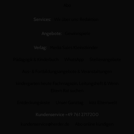
Abo
Services:
Wir über uns: Redaktion
Angebote:
Gewinnspiele
Verlag:
Media Sales Kleinstkinder
Pädagogik & Kinderbuch
WhatsApp
Stellenangebote
Aus- & Fortbildungsangebote & Veranstaltungen
kindergarten heute Fachmagazin, Leitungsheft & Wenn
Eltern Rat suchen
Entdeckungskiste
Unser Ganztag
kizz Elternwelt
Kundenservice
+49 761 2717200
kundenservice@herder.de
Abo online kündigen