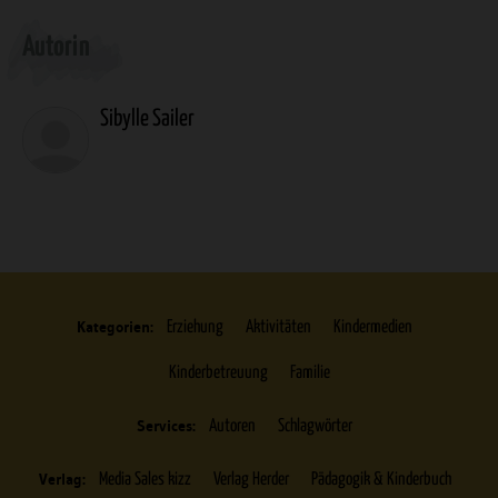
Überschrift
Autorin
Artikel-
Infos
Sibylle Sailer
Kategorien:
Erziehung
Aktivitäten
Kindermedien
Kinderbetreuung
Familie
Services:
Autoren
Schlagwörter
Verlag:
Media Sales kizz
Verlag Herder
Pädagogik & Kinderbuch