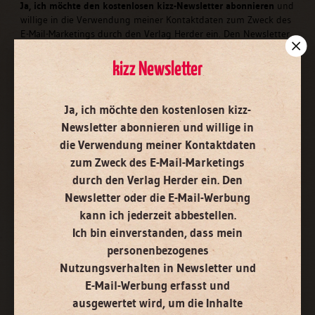
Ja, ich möchte den kostenlosen kizz-Newsletter abonnieren
und
willige in die Verwendung meiner Kontaktdaten zum Zweck des
E-Mail-Marketings durch den Verlag Herder ein. Den Newsletter
oder die E-Mail-Werbung kann ich jederzeit abbestellen.
Ich bin einverstanden, dass mein personenbezogenes
kizz Newsletter
Nutzungsverhalten in Newsletter und E-Mail-Werbung erfasst
und ausgewertet wird, um die Inhalte besser auf meine
Interessen auszurichten. Über einen Link in Newsletter oder E-
Ja, ich möchte den kostenlosen kizz-
Mail kann ich diese Funktion jederzeit ausschalten.
Newsletter abonnieren
und willige in
Weiterführende Informationen finden Sie in unseren
die Verwendung meiner Kontaktdaten
Datenschutzhinweisen
.
zum Zweck des E-Mail-Marketings
E-Mail
durch den Verlag Herder ein. Den
Newsletter oder die E-Mail-Werbung
kann ich jederzeit abbestellen.
Ich bin einverstanden, dass mein
Jetzt anmelden
personenbezogenes
Nutzungsverhalten in Newsletter und
E-Mail-Werbung erfasst und
ausgewertet wird, um die Inhalte