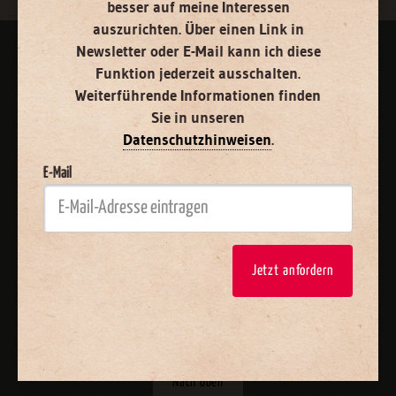
besser auf meine Interessen
auszurichten. Über einen Link in
Newsletter oder E-Mail kann ich diese
AGB und Widerrufsbelehrung
Datenschutz
Barrierefreiheit
Funktion jederzeit ausschalten.
Weiterführende Informationen finden
Impressum
Sie in unseren
Datenschutzhinweisen
.
Vertrag widerrufen
Abo online kündigen
E-Mail
Jetzt anfordern
Nach oben