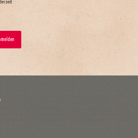
derzeit
anmelden
m