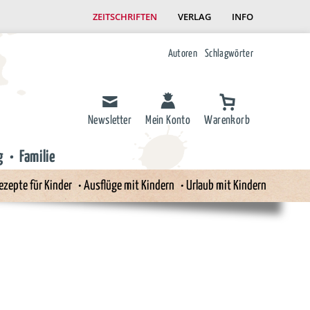
ZEITSCHRIFTEN
VERLAG
INFO
Autoren
Schlagwörter
Newsletter
Mein Konto
Warenkorb
g
Familie
ezepte für Kinder
Ausflüge mit Kindern
Urlaub mit Kindern