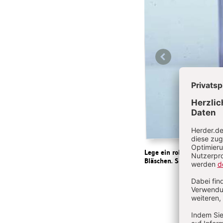
Zurück
Lege ein rohes Ei in ein G
Bläschen. Sie sind ein Ze