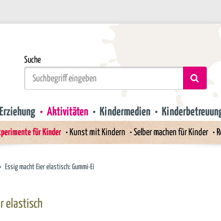
Suche
Erziehung
Aktivitäten
Kindermedien
Kinderbetreuun
perimente für Kinder
Kunst mit Kindern
Selber machen für Kinder
R
Essig macht Eier elastisch: Gummi-Ei
r elastisch