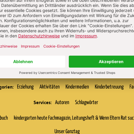
ann Krekeler
gorien:
Erziehung
Aktivitäten
Kindermedien
Kinderbetreuung
Fa
Services:
Autoren
Schlagwörter
rbuch
kindergarten heute Fachmagazin, Leitungsheft & Wenn Eltern Rat su
Unser Ganztag