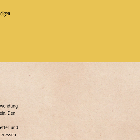
ndigen
erwendung
ein. Den
etter und
teressen