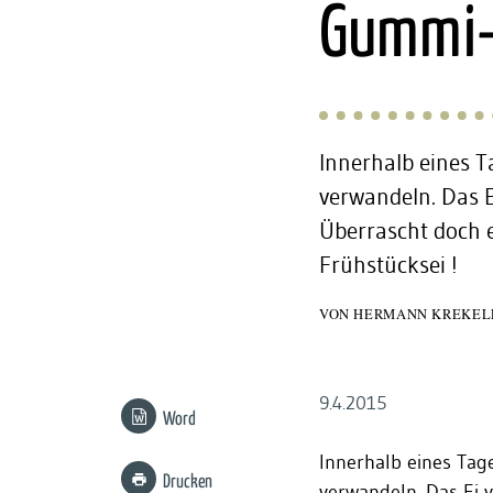
:
Gummi-
Innerhalb eines T
verwandeln. Das Ei
Überrascht doch 
Frühstücksei !
VON
HERMANN KREKEL
9.4.2015
Word
Innerhalb eines Tag
Drucken
verwandeln. Das Ei v