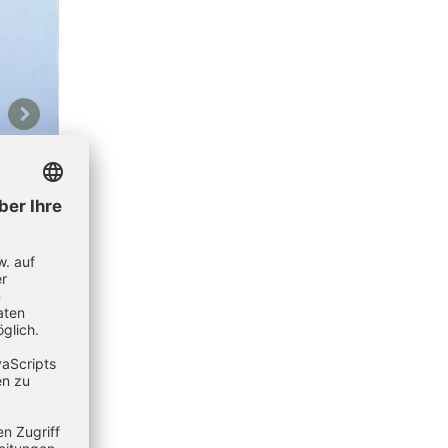
Weiter
ose
Eierschalen sind aus Kalk, und darauf hat es der Essig ab
aufzulösen. Nach drei bis zwölf Stunden ist die Eierschal
 Krekeler