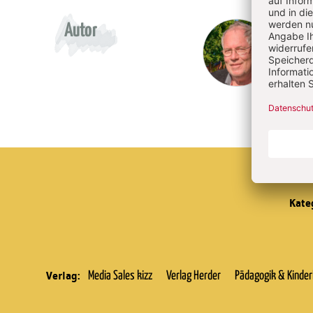
Überschrift
Herm
Autor
Artikel-
Infos
Kate
Verlag:
Media Sales kizz
Verlag Herder
Pädagogik & Kinde