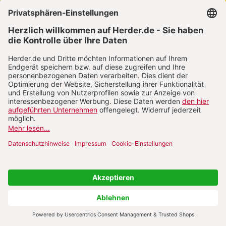
Online-Kurse
Kinderbücher
Schnäppchen
Zeitschriften
Entdeckungskiste
kindergarten heute Fachmagazin, Leitungsheft &
Wenn Eltern Rat suchen
kizz Elternwelt
Kleinstkinder in Kita und Tagespflege
Unser Ganztag