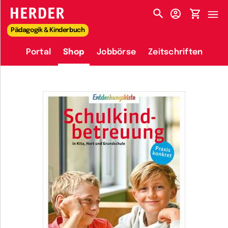
HERDER-MENÜ
Pädagogik & Kinderbuch
Portal
Shop
Jobbörse
Zeitschriften