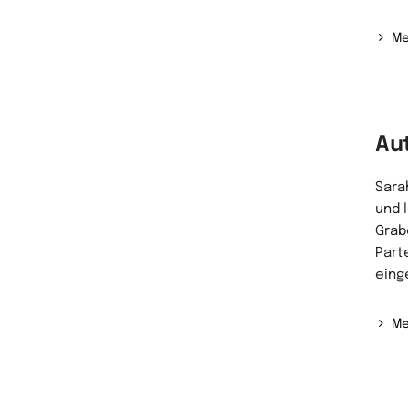
Me
Au
Sarah
und 
Grabe
Part
eing
Me