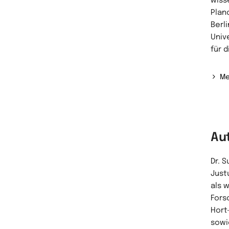
wiss
Plan
Berl
Univ
für 
Me
Au
Dr. 
Just
als 
Fors
Hort
sowi