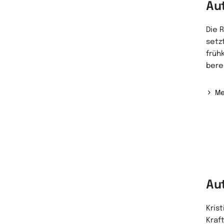
Au
Die 
setz
früh
berei
Me
Au
Kris
Kraft