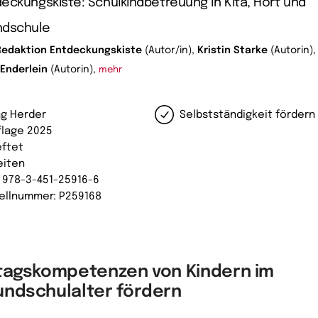
eckungskiste: Schulkindbetreuung in Kita, Hort und
ndschule
Redaktion Entdeckungskiste
(Autor/in),
Kristin Starke
(Autorin),
 Enderlein
(Autorin),
mehr
ag Herder
Selbstständigkeit fördern
uflage 2025
ftet
eiten
: 978-3-451-25916-6
ellnummer: P259168
ltagskompetenzen von Kindern im
undschulalter fördern