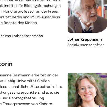
enschaftlicher Mitarbeiter am Max-
ck-Institut für Bildungsforschung in
in, Honorarprofessor an der Freien
ersität Berlin und im UN-Ausschuss
die Rechte des Kindes.
hr von Lothar Krappmann
Lothar Krappmann
Sozialwissenschaftler
torin
Susanne Gastmann arbeitet an der
us-Liebig-Universität Gießen
wissenschaftliche Mitarbeiterin. Ihre
chungsschwerpunkte sind u. a. die
- und Ganztagsbetreuung
e Trauerprozesse von Kindern.