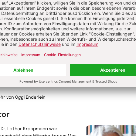
iative für Große Kinder“ e.V. Als
enschaftliche Beraterin im
Oggi Enderlein
ramm „Ideen für mehr! Ganztägig
Diplompsychologin
en“ der Deutschen Kinder- und
ndstiftung und des BMBF hat sie
nders auf die Bedeutung von
tagsschule/ Ganztagsbetreuung für
Entwicklung der Kinder hingewiesen.
ist Sachverständige bei „Kinder­
ndliche Kommunen e.V.“, und war in
19. Legislaturperiode Mitglied im
esjugendkuratorium.
hr von Oggi Enderlein
tor
. Dr. Lothar Krappmann war