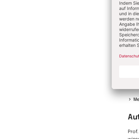
„Init
wiss
Prog
lern
Juge
beso
Ganz
die 
Sie 
freu
der 
Bund
Me
Au
Prof