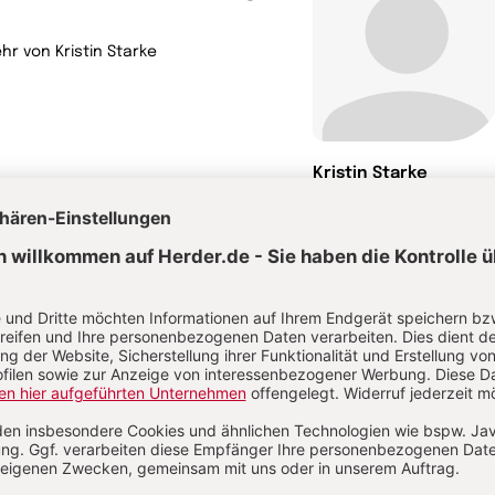
hr von Kristin Starke
Kristin Starke
Schulbegleitung
torin
 Psych. Oggi Enderlein
Entwicklungspsychologin und
häftigt sich als Dozentin, Coach und
rin schwerpunktmäßig mit den
ngen von „Großen Kindern“ (ca. 6- bis
ährige). Sie ist Mitbegründerin der