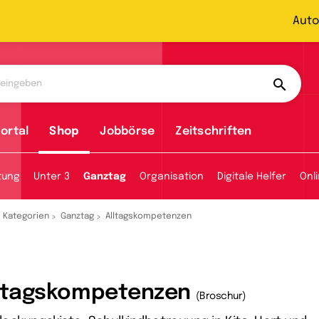
Auto
ortal
Shop
Jobbörse
Zeitschriften
tung
Unter 3
Ganztag
Organisation
Digitale Helfer
Onl
Kategorien
Ganztag
Alltagskompetenzen
ltagskompetenzen
(Broschur)