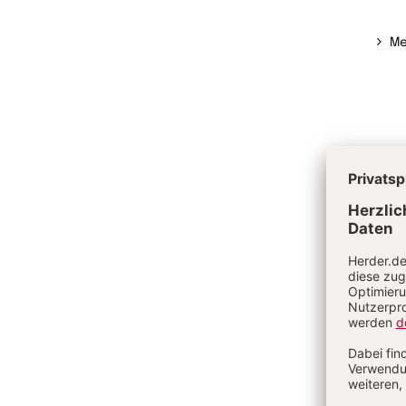
Me
Au
Dipl.
ist 
besc
Auto
Bela
13-J