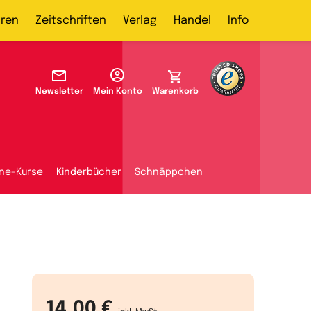
ren
Zeitschriften
Verlag
Handel
Info
Newsletter
Mein Konto
Warenkorb
ine-Kurse
Kinderbücher
Schnäppchen
14,00 €