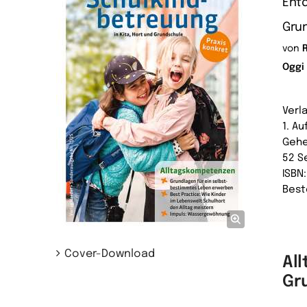
Entd
Gru
von
Oggi
Verl
1. A
Gehe
52 S
ISBN
Best
Cover-Download
Al
Gr