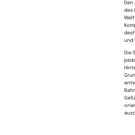
Den 
des 
Welt
Komp
desh
und 
Die 
päda
Hint
Grun
entw
Bahn
Gefü
orie
ausd