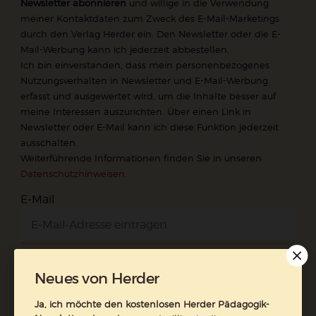
Newsletter abonnieren
und willige in die Verwendung
meiner Kontaktdaten zum Zweck des E-Mail-Marketings
durch den Verlag Herder ein. Den Newsletter oder die E-
Mail-Werbung kann ich jederzeit abbestellen.
Ich bin einverstanden, dass mein personenbezogenes
Nutzungsverhalten in Newsletter und E-Mail-Werbung
erfasst und ausgewertet wird, um die Inhalte besser auf
meine Interessen auszurichten. Über einen Link in
Newsletter oder E-Mail kann ich diese Funktion jederzeit
ausschalten.
Weiterführende Informationen finden Sie in unseren
Datenschutzhinweisen
.
E-Mail
Jetzt anmelden
Neues von Herder
Ja, ich möchte den kostenlosen Herder Pädagogik-