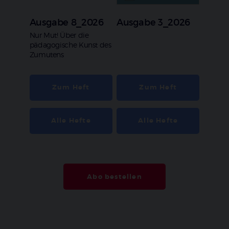
Ausgabe 8_2026
Ausgabe 3_2026
:
Nur Mut! Über die
pädagogische Kunst des
Zumutens
Zum Heft
Zum Heft
Alle Hefte
Alle Hefte
Abo bestellen