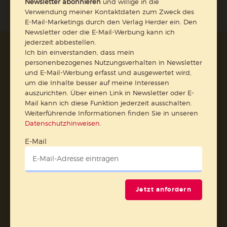
Newsletter abonnieren
und willige in die
Verwendung meiner Kontaktdaten zum Zweck des
E-Mail-Marketings durch den Verlag Herder ein. Den
Newsletter oder die E-Mail-Werbung kann ich
jederzeit abbestellen.
AGB und Widerrufsbelehrung
Datenschutz
Ich bin einverstanden, dass mein
personenbezogenes Nutzungsverhalten in Newsletter
Barrierefreiheit
Impressum
und E-Mail-Werbung erfasst und ausgewertet wird,
um die Inhalte besser auf meine Interessen
auszurichten. Über einen Link in Newsletter oder E-
Vertrag widerrufen
Mail kann ich diese Funktion jederzeit ausschalten.
Weiterführende Informationen finden Sie in unseren
Abo online kündigen
Datenschutzhinweisen
.
E-Mail
Jetzt anfordern