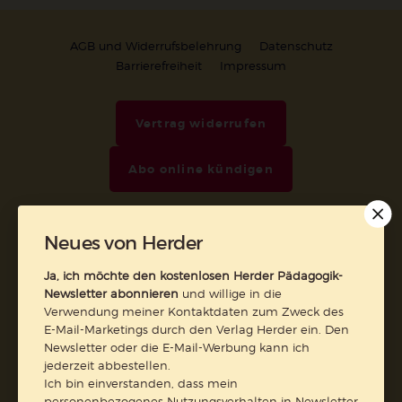
AGB und Widerrufsbelehrung
Datenschutz
Barrierefreiheit
Impressum
Vertrag widerrufen
Abo online kündigen
Neues von Herder
Ja, ich möchte den kostenlosen Herder Pädagogik-
Newsletter abonnieren
und willige in die
Verwendung meiner Kontaktdaten zum Zweck des
E-Mail-Marketings durch den Verlag Herder ein. Den
Newsletter oder die E-Mail-Werbung kann ich
jederzeit abbestellen.
Ich bin einverstanden, dass mein
Nach oben
personenbezogenes Nutzungsverhalten in Newsletter