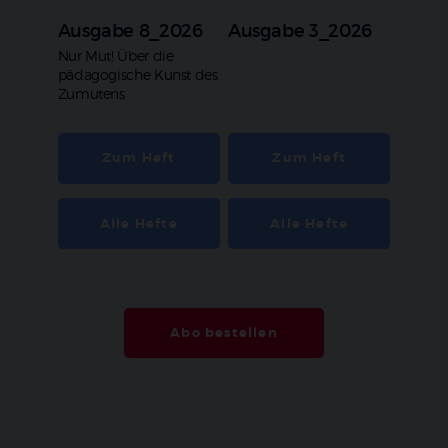
Ausgabe 8_2026
Ausgabe 3_2026
:
Nur Mut! Über die
pädagogische Kunst des
Zumutens
Zum Heft
Zum Heft
Alle Hefte
Alle Hefte
Abo bestellen