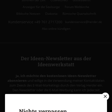
Stimmen der Zeit
COMMUNIO
Gottesdienst
Anzeiger für die Seelsorge
Forum Weltkirche
Biblische Notizen
Diakonia
Römische Quartalschrift
Kundenservice
+49 761 2717200
kundenservice@herder.de
Abo online kündigen
Der Ideen-Newsletter aus der
Ideenwerkstatt
Ja, ich möchte den kostenlosen Ideen-Newsletter
abonnieren
und willige in die Verwendung meiner Kontaktdaten
zum Zweck des E-Mail-Marketings durch den Verlag Herder ein.
Den Newsletter oder die E-Mail-Werbung kann ich jederzeit
abbestellen.
Ich bin einverstanden, dass mein personenbezogenes
Nutzungsverhalten in Newsletter und E-Mail-Werbung erfasst
und ausgewertet wird, um die Inhalte besser auf meine
Nichts verpassen