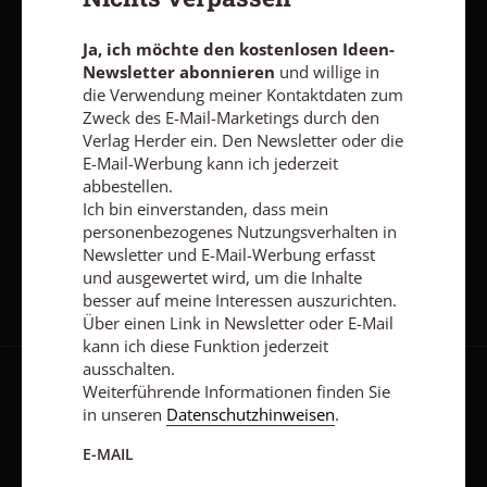
Interessen auszurichten. Über einen Link in Newsletter oder E-
Mail kann ich diese Funktion jederzeit ausschalten.
Ja, ich möchte den kostenlosen Ideen-
Weiterführende Informationen finden Sie in unseren
Datenschutzhinweisen
.
Newsletter abonnieren
und willige in
die Verwendung meiner Kontaktdaten zum
E-MAIL
Zweck des E-Mail-Marketings durch den
Verlag Herder ein. Den Newsletter oder die
E-Mail-Werbung kann ich jederzeit
abbestellen.
Ich bin einverstanden, dass mein
Jetzt anmelden
personenbezogenes Nutzungsverhalten in
Newsletter und E-Mail-Werbung erfasst
und ausgewertet wird, um die Inhalte
besser auf meine Interessen auszurichten.
Über einen Link in Newsletter oder E-Mail
kann ich diese Funktion jederzeit
ausschalten.
Weiterführende Informationen finden Sie
AGB und Widerrufsbelehrung
Datenschutz
Barrierefreiheit
in unseren
Datenschutzhinweisen
.
Impressum
E-MAIL